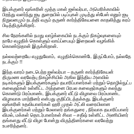
இயக்குனர் ஷங்கரின் மூத்த மகள் ஐஸ்வர்யா, அமெரிக்காவில்
பிறந்து வளர்ந்து ஐடி துறையில் படிப்புகள் முடித்து ஸ்பேஸ் எனும் ஐடி
நிறுவனமும் நடத்தி வரும் தருண் கார்த்திகேயனை காதலித்து கரம்
பிடித்திருக்கிறார்.
சில நேரங்களில் நமது வாழ்க்கையில் நடக்கும் நிகழ்வுகளையும்
நாமே எழுதிக் கொள்ளும் வாய்ப்பையும் இறைவன் வழங்கிக்
கொண்டுதான் இருக்கிறான்.
நல்லவற்றையே எழுதுவோம், எழுதிக்கொண்டே இருப்போம், நல்லதே
நடக்கும் !!
இந்த வாரம் நடைபெற்ற ஐஸ்வர்யா – தருண் கார்த்திகேயன்
திருமண வரவேற்பு நிகழ்ச்சியில் அகில இந்திய அளவில்
நடிகர்களும் இயக்குனர்களும் தயாரிப்பாளர்கள் மற்றும் தொழில்நுட்ப
கலைஞர்கள் உள்ளிட்ட அத்தனை பிரபல கலைஞர்களும் கலந்து
கொண்டு பிரம்மாண்ட இயக்குனர் வீட்டு விழாவை பிரம்மாண்ட
விழாவாக மாற்றினர் என்பது குறிப்பிடத்தக்கது. இயக்குனர்
ஷங்கரின் உதவியாளர்கள் ஹரி முதல் அட்லி வரையிலான
இயக்குனர்கள் மற்றும் மேலாளர் தங்கதுரை , நிர்வாக தயாரிப்பாளர்
விமல், மக்கள் தொடர்பாளர்கள் சிவா – சதீஷ் உள்ளிட்ட அணியினர்
தங்களது வீட்டு விழா போன்று விருந்தினர்களை வரவேற்று
உபசரித்தனர்.