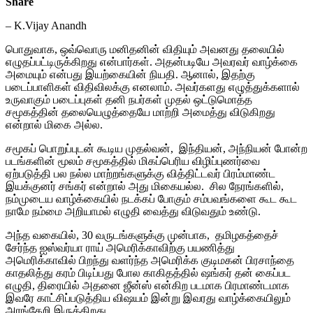
Share
– K.Vijay Anandh
பொதுவாக, ஒவ்வொரு மனிதனின் விதியும் அவனது தலையில்
எழுதப்பட்டிருக்கிறது என்பார்கள். அதன்படியே அவரவர் வாழ்க்கை
அமையும் என்பது இயற்கையின் நியதி. ஆனால், இதற்கு
படைப்பாளிகள் விதிவிலக்கு எனலாம். அவர்களது எழுத்துக்களால்
உருவாகும் படைப்புகள் தனி நபர்கள் முதல் ஒட்டுமொத்த
சமூகத்தின் தலையெழுத்தையே மாற்றி அமைத்து விடுகிறது
என்றால் மிகை அல்ல.
சமூகப் பொறுப்புடன் கூடிய முதல்வன், இந்தியன், அந்நியன் போன்ற
படங்களின் மூலம் சமூகத்தில் மிகப்பெரிய விழிப்புணர்வை
ஏற்படுத்தி பல நல்ல மாற்றங்களுக்கு வித்திட்டவர் பிரம்மாண்ட
இயக்குனர் சங்கர் என்றால் அது மிகையல்ல. சில நேரங்களில்,
நம்முடைய வாழ்க்கையில் நடக்கப் போகும் சம்பவங்களை கூட கூட
நாமே நம்மை அறியாமல் எழுதி வைத்து விடுவதும் உண்டு.
அந்த வகையில், 30 வருடங்களுக்கு முன்பாக, தமிழகத்தைச்
சேர்ந்த ஐஸ்வர்யா ராய் அமெரிக்காவிற்கு பயணித்து
அமெரிக்காவில் பிறந்து வளர்ந்த அமெரிக்க குடிமகன் பிரசாந்தை
காதலித்து கரம் பிடிப்பது போல காகிதத்தில் ஷங்கர் தன் கைப்பட
எழுதி, திரையில் அதனை ஜீன்ஸ் என்கிற படமாக பிரமாண்டமாக
இவரே காட்சிப்படுத்திய விஷயம் இன்று இவரது வாழ்க்கையிலும்
அரங்கேறி இருக்கிறது.