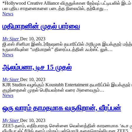
*Hollywood Creative Alliance விருதுக்கான தேர்வுப் பட்டியலில் இட
பல புதிய சாதனைகளை படைத்த நிலையில், தற்போது…
News
மதிமாறனின் முதல் பார்வை
My Sixer
Dec 10, 2023
ஜி.எஸ் சினிமா இண்டர்நேஷனல் தயாரிப்பில் அறிமுக இயக்குநர் மந்த்ர
உருவாகியுள்ள “மதிமாறன்” திரைப்படத்தின் ஃபர்ஸ்ட் லுக்…
News
ஆலம்பனா, டிச 15 முதல்
My Sixer
Dec 10, 2023
KJR Studios வழங்கும் Koustubh Entertaiment தயாரிப்பில் இயக்கு
குழந்தைகள் முதல் பெரியவர்கள் வரை அனைவரும்…
News
ஒரு வாரம் தாமதமாக வருகிறான், வீரப்பன்
My Sixer
Dec 10, 2023
ZEE5 தளம், எதிர்பாராத சென்னை வெள்ளத்தின் காரணமாக ‘கூச முனிசா
வீடியோ ஸ்ட்ரீமிங் தளம் மற்றும் பன்மொழி கதைசொல்லியான ZEE5,