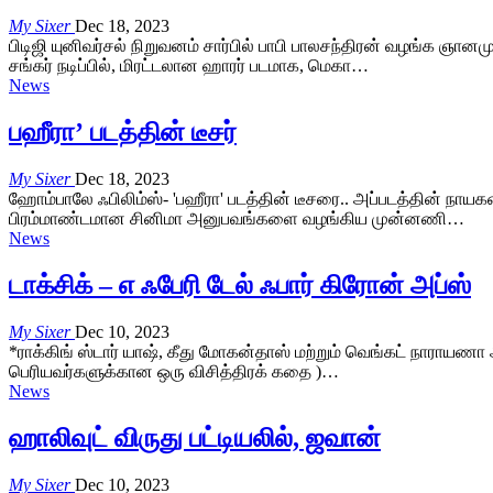
My Sixer
Dec 18, 2023
பிடிஜி யுனிவர்சல் நிறுவனம் சார்பில் பாபி பாலசந்திரன் வழங்க ஞானம
சங்கர் நடிப்பில், மிரட்டலான ஹாரர் படமாக, மெகா…
News
பஹீரா’ படத்தின் டீசர்
My Sixer
Dec 18, 2023
ஹோம்பாலே ஃபிலிம்ஸ்- 'பஹீரா' படத்தின் டீசரை.. அப்படத்தின் நாயகனான
பிரம்மாண்டமான சினிமா அனுபவங்களை வழங்கிய முன்னணி…
News
டாக்சிக் – எ ஃபேரி டேல் ஃபார் கிரோன் அப்ஸ்
My Sixer
Dec 10, 2023
*ராக்கிங் ஸ்டார் யாஷ், கீது மோகன்தாஸ் மற்றும் வெங்கட் நாராயணா ஆக
பெரியவர்களுக்கான ஒரு விசித்திரக் கதை )…
News
ஹாலிவுட் விருது பட்டியலில், ஜவான்
My Sixer
Dec 10, 2023