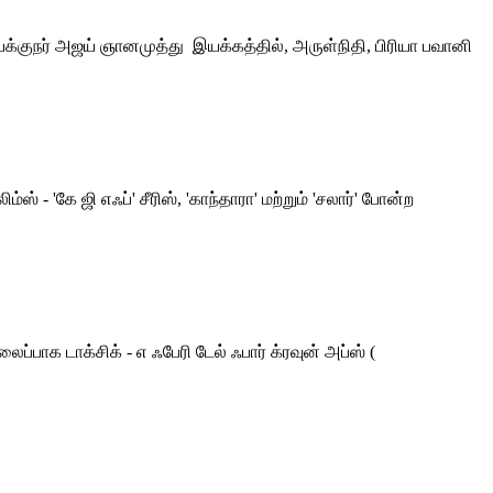
 இயக்குநர் அஜய் ஞானமுத்து இயக்கத்தில், அருள்நிதி, பிரியா பவானி
 - 'கே ஜி எஃப்' சீரிஸ், 'காந்தாரா' மற்றும் 'சலார்' போன்ற
்பாக டாக்சிக் - எ ஃபேரி டேல் ஃபார் க்ரவுன் அப்ஸ் (