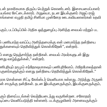
வுடன் நாகரிகமாக திரும்ப பெற்றுக் கொண்டனர். இசையமைப்பாளர்
பயங்கர சேட்டைக்காரர். அதுல்யா, நடன இயக்குனர் அஜய் ராஜ்
ர்சனங்களை எழுதி தமிழ் சினிமா முன்னேற ஊடகவியலாளர்கள் உதவி
, படப்பிடிப்பில் அதிக ஒத்துழைப்பு அளித்த வைபவ் மற்றும் பட
ில் பணியாற்ற வாய்ப்பு அளித்தமைக்கு என் மனமார்ந்த நன்றியை
்துக்களையும் தெரிவித்துக் கொள்கிறேன்”, என்றார்.
ும் எனது நெஞ்சார்ந்த நன்றிகள். வைபவ் அவர்களுடன் இது
ு வாழ்த்துக்கள்,” என்றார்.
ணிபுரியும் நாமும் சந்தோஷமாகவும் பணிபுரிவோம். அதேபோலத்தான்
க்குனர்களுக்கும் எனது நன்றியை தெரிவித்துக் கொள்கிறேன்.”
த்ததாக சென்னை சிட்டி கேங்ஸ்டர் வெளியாக உள்ளது. அடுத்து அருண்
் சாருக்கு நன்றிகள். நடன இயக்குனருக்கும், இயக்குனருக்கும்,
்கும் திரைப்படங்கள் வெற்றியடைந்து வருகின்றன. சகோதரர்
ப்பை வெளிப்படுத்தி உள்ளனர். படக்குழுவினர் அனைவருக்கும்