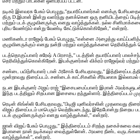
டீசர் மற்றும் பாடல்கள் ஒளிபரப்பப் பட்டன.
நடிகர் இளவரசு பேசும் பொழுது,”தயாரிப்பாளர்கள் எனக்கு பேசியத
திரு D.இமான் இன்று வளர்ந்து தனக்கென ஒரு தனியிடத்தைப் பிடித்
மற்றும் படக் குழுவினருக்கு எனது வாழ்த்துக்கள். நல்ல சினிம
புரிய வேண்டும் என்று வேண்டி கேட்டுக்கொள்கிறேன்,” என்றார்.
மணிகண்டா ராஜேஷ் பேசும் பொழுது,”என்னை அழைத்து வாய்ப்பளித்த மன
குழுவினருக்கும் எனது நன்றி மற்றும் வாழ்த்துக்களை தெரிவித்துக் 
படத்தொகுப்பாளர் சுரேஷ் A பிரசாத்,” படத்தின் தயாரிப்பாளர் பாலச
தெரிவித்துக்கொள்கிறேன். இயக்குனர்கள் விக்ரம் ராஜேஷ்வர் மற்றும்
சண்டை பயிற்சியாளர் டான் அசோக் பேசியதாவது,” இத்திரைப்படத்தில
மூன்றாவது திரைப்படம். சண்டைக் காட்சிகளில் சீரியஸாக இல்லாமல் 
நடன இயக்குனர் அஜய் ராஜ் “இசையமைப்பாளர் இமான் அவர்களுடன் எ
இந்த படத்திலும் சிறப்பான இசையை தந்துள்ளார். இத்திரைப்படம் மு
ரெடின் கிங்ஸ்லி பேசியதாவது,”பிடிஜி யுனிவர்சலின் முதலாவது திர
விஜய் திரைப்படம் மாபெரும் வெற்றியடைந்து, இதேபோன்று நிறைய பட
படக் குழுவினருக்கும் எனது வாழ்த்துக்கள்,” என்றார்.
ஜான் விஜய் பேசும் பொழுது,” இத்திரைப்படம் சிறந்த நகைச்சுவை க
இமானை நான் நடிக்கவும் வைத்துள்ளேன். அவரை நீண்ட வருடங்களாக 
வாழ்த்துக்கள்”, என்றார்.