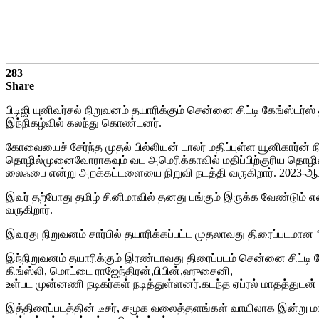
283
Share
பிடிஜி யுனிவர்சல் நிறுவனம் தயாரிக்கும் சென்னை சிட்டி கேங்ஸ்டர
இந்நிகழ்வில் கலந்து கொண்டனர்.
கோவையைச் சேர்ந்த முதல் பில்லியன் டாலர் மதிப்புள்ள யூனிகார்ன
தொழில்முனைவோராகவும் வட அமெரிக்காவில் மதிப்பிற்குரிய தொழிலத
லைஃபை என்று அறக்கட்டளையை நிறுவி நடத்தி வருகிறார். 2023-ஆம்
இவர் தற்போது தமிழ் சினிமாவில் தனது பங்கும் இருக்க வேண்டும் என
வருகிறார்.
இவரது நிறுவனம் சார்பில் தயாரிக்கப்பட்ட முதலாவது திரைப்படமான ‘
இந்நிறுவனம் தயாரிக்கும் இரண்டாவது திரைப்படம் சென்னை சிட்டி க
கிங்ஸ்லி, மொட்டை ராஜேந்திரன்,பிபின்,ஹுசைனி,
உள்பட முன்னணி நடிகர்கள் நடித்துள்ளனர்.கடந்த ஏப்ரல் மாதத்துடன் முழ
இத்திரைப்படத்தின் டீசர், சமூக வலைத்தளங்கள் வாயிலாக இன்று மா