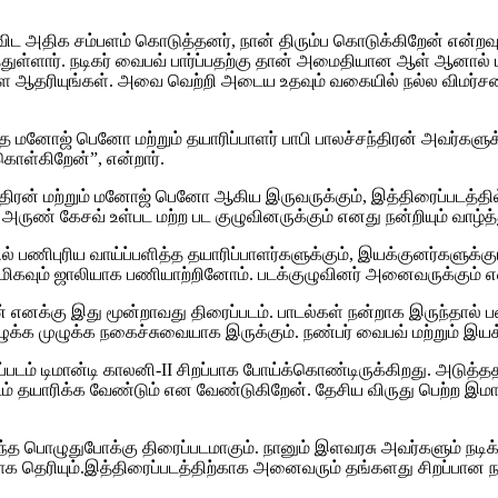
ைவிட அதிக சம்பளம் கொடுத்தனர், நான் திரும்ப கொடுக்கிறேன் என்ற
துள்ளார். நடிகர் வைபவ் பார்ப்பதற்கு தான் அமைதியான ஆள் ஆனால் 
ாக்களை ஆதரியுங்கள். அவை வெற்றி அடைய உதவும் வகையில் நல்ல விம
ோஜ் பெனோ மற்றும் தயாரிப்பாளர் பாபி பாலச்சந்திரன் அவர்களுக்கும்
கொள்கிறேன்”, என்றார்.
்சந்திரன் மற்றும் மனோஜ் பெனோ ஆகிய இருவருக்கும், இத்திரைப்படத்த
 அருண் கேசவ் உள்பட மற்ற பட குழுவினருக்கும் எனது நன்றியும் வாழ்த
் பணிபுரிய வாய்ப்பளித்த தயாரிப்பாளர்களுக்கும், இயக்குனர்களுக்க
மிகவும் ஜாலியாக பணியாற்றினோம். படக்குழுவினர் அனைவருக்கும் எனத
னக்கு இது மூன்றாவது திரைப்படம். பாடல்கள் நன்றாக இருந்தால் ப
ழுக்க முழுக்க நகைச்சுவையாக இருக்கும். நண்பர் வைபவ் மற்றும் இய
ைப்படம் டிமான்டி காலனி-II சிறப்பாக போய்க்கொண்டிருக்கிறது. அடு
ம் தயாரிக்க வேண்டும் என வேண்டுகிறேன். தேசிய விருது பெற்ற இமான
லந்த பொழுதுபோக்கு திரைப்படமாகும். நானும் இளவரசு அவர்களும் நடிக
தெரியும்.இத்திரைப்படத்திற்காக அனைவரும் தங்களது சிறப்பான நடி