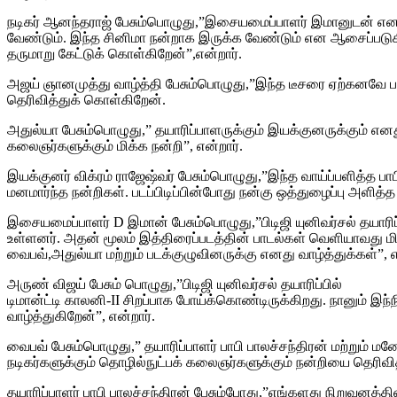
நடிகர் ஆனந்தராஜ் பேசும்பொழுது,”இசையமைப்பாளர் இமானுடன் எனக்க
வேண்டும். இந்த சினிமா நன்றாக இருக்க வேண்டும் என ஆசைப்படு
தருமாறு கேட்டுக் கொள்கிறேன்”,என்றார்.
அஜய் ஞானமுத்து வாழ்த்தி பேசும்பொழுது,”இந்த டீசரை ஏற்கனவே பார
தெரிவித்துக் கொள்கிறேன்.
அதுல்யா பேசும்பொழுது,” தயாரிப்பாளருக்கும் இயக்குனருக்கும் என
கலைஞர்களுக்கும் மிக்க நன்றி”, என்றார்.
இயக்குனர் விக்ரம் ராஜேஷ்வர் பேசும்பொழுது,”இந்த வாய்ப்பளித்த 
மனமார்ந்த நன்றிகள். படப்பிடிப்பின்போது நன்கு ஒத்துழைப்பு அளித்த 
இசையமைப்பாளர் D இமான் பேசும்பொழுது,”பிடிஜி யுனிவர்சல் தயாரிப்ப
உள்ளனர். அதன் மூலம் இத்திரைப்படத்தின் பாடல்கள் வெளியாவது மிக
வைபவ்,அதுல்யா மற்றும் படக்குழுவினருக்கு எனது வாழ்த்துக்கள்”, 
அருண் விஜய் பேசும் பொழுது,”பிடிஜி யுனிவர்சல் தயாரிப்பில்
டிமான்ட்டி காலனி-II சிறப்பாக போய்க்கொண்டிருக்கிறது. நானும் இ
வாழ்த்துகிறேன்”, என்றார்.
வைபவ் பேசும்பொழுது,” தயாரிப்பாளர் பாபி பாலச்சந்திரன் மற்றும் 
நடிகர்களுக்கும் தொழில்நுட்பக் கலைஞர்களுக்கும் நன்றியை தெரிவி
தயாரிப்பாளர் பாபி பாலச்சந்திரன் பேசும்போது,”எங்களது நிறுவன