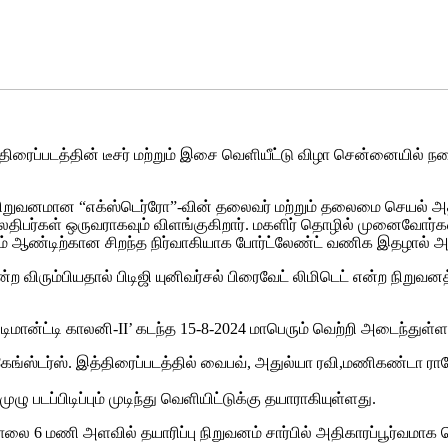
்ஸ் திரைப்படத்தின் டீசர் மற்றும் இசை வெளியீட்டு விழா சென்னையில்
் நிறுவனமான “எக்ஸ்டெர்ரோ”-வின் தலைவர் மற்றும் தலைமை செயல் அத
ிபர்கள் ஒருவராகவும் விளங்குகிறார். மகளிர் தொழில் முனைவோர்கள
 ஆண்டிற்கான சிறந்த நிர்வாகியாக போர்ட்லேண்ட் வணிக இதழால் அங்கீ
்ற விரும்பியதால் பிடிஜி யுனிவர்சல் பிரைவேட் லிமிடெட் என்ற நிறு
டிமான்ட்டி காலனி-II’ கடந்த 15-8-2024 மாபெரும் வெற்றி அடைந்துள்ள
ேங்ஸ்டர்ஸ். இத்திரைப்படத்தில் வைபவ், அதுல்யா ரவி,மணிகண்டா ராஜேஷ
ு படப்பிடிப்பும் முடிந்து வெளியிட்டுக்கு தயாராகியுள்ளது.
லை 6 மணி அளவில் தயாரிப்பு நிறுவனம் சார்பில் அதிகாரப்பூர்வமாக