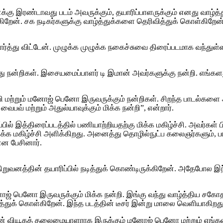
ு இரண்டாவது படம் அவருக்கும், தயாரிப்பாளருக்கும் எனது வாழ்த்து
கிறேன். சக நடிகர்களுக்கு வாழ்த்துக்களை தெரிவித்துக் கொள்கி
்த்து விட்டேன். முழுக்க முழுக்க நகைச்சுவை திரைப்படமாக வந்துள்ள
து நன்றிகள். இசையமைப்பாளர் டி இமான் அவர்களுக்கு நன்றி. எங்களத
பாபி மற்றும் மனோஜ் பெனோ இருவருக்கும் நன்றிகள். சிறந்த பாடல்கள
வைபவ் மற்றும் அதுல்யாவுக்கும் மிக்க நன்றி”, என்றார்.
ில் இத்திரைப்படத்தில் பணியாற்றியதற்கு மிக்க மகிழ்ச்சி. அவர்கள் 
்க மகிழ்ச்சி அளிக்கிறது. அனைத்து தொழில்நுட்ப கலைஞர்களும், பாட
என பேசினார்.
ந்நிறுவனத்தின் தயாரிப்பில் நடித்துக் கொண்டிருக்கிறேன். அதேபோல இ
மனோஜ் பெனோ இருவருக்கும் மிக்க நன்றி. இங்கு வந்து வாழ்த்திய சகோ
த்துக் கொள்கிறேன். இந்த படத்தின் டீசர் இன்று மாலை வெளியாகிறது.
த்தின் வியூகத் தலைமையாளராக இருக்கும் மனோஜ் பெனோ மற்றும் எங்க