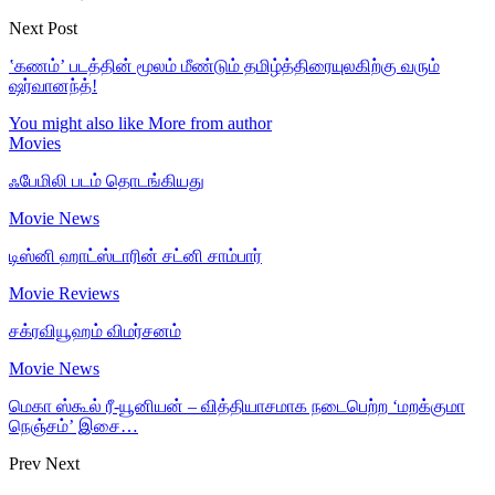
Next Post
‛கணம்’ படத்தின் மூலம் மீண்டும் தமிழ்த்திரையுலகிற்கு வரும்
ஷர்வானந்த்!
You might also like
More from author
Movies
ஃபேமிலி படம் தொடங்கியது
Movie News
டிஸ்னி ஹாட்ஸ்டாரின் சட்னி சாம்பார்
Movie Reviews
சக்ரவியூஹம் விமர்சனம்
Movie News
மெகா ஸ்கூல் ரீ-யூனியன் – வித்தியாசமாக நடைபெற்ற ‘மறக்குமா
நெஞ்சம்’ இசை…
Prev
Next