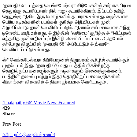
‘தளபதி 66’ படத்தை வெங்கடேஷ்வரா கிரியேசன்ஸ் சார்பாக பிரபல
தெலுங்கு தயாரிப்பாளர் தில் ராஜு தயாரிக்கிறார். இப்படம் தமிழ்,
தெலுங்கு ஆகிய இரு மொழிகளில் தயாராக உள்ளது. வழக்கமாக
பெரிய நடிகர்களின் படங்கள் குறித்த அறிவிப்புகள் முன்
அறிவிப்போடு தான் வெளியிடப்படும். ஆனால் சமீப காலமாக அந்த
டிரெண்ட் மாறி உள்ளது. அஜித்தின் ‘வலிமை’ குறித்த அறிவிப்புகள்
எந்தவித முன்னறிவிப்பும் இன்றி வெளியிடப்பட்டன. அதேபோல்
தற்போது விஜய்யின் ‘தளபதி 66’ அப்டேட்டும் அவ்வாறே
வெளியிடப்பட்டு உள்ளது.
ஸ்ரீ வெங்கடேஸ்வரா கிரியேஷன்ஸ் நிறுவனம் தமிழில் தயாரிக்கும்
முதல் படம் இது. ‘தளபதி 6’6 வது படத்தில் மிகச்சிறந்த
தொழில்நுட்ப கலைஞர்களும் ,நடிகர்களும் இணைந்துள்ளனர்.
படத்தின் தலைப்பு மற்றும் இதர தொழில்நுட்ப கலைஞர்களின்
விவரங்கள் விரைவில் அதிகாரபூர்வமாக வெளியாகும் .
'Thalapathy 66' Movie News
Featured
429
Share
Prev Post
‘வீராபுரம்’ திரைவிமர்சனம்!