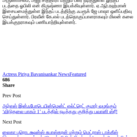
அருணாசலம், அனு சித்தாரா மற்றும் பலர் நடித்துள்ள இந்தப்
படத்தை ஓபிலி என் கிருஷ்ணா இயக்கியுள்ளார். ஏ.ஆர்.ரஹ்மான்
இசையமைத்துள்ள இந்தப் படத்திற்கு ஃபரூக் ஜே பாஷா ஒளிப்பதிவு
செய்துள்ளார். பிரவீன் கே.எல் படத்தொகுப்பாளராகவும் மிலன் கலை
இயக்குநராகவும் பணியாற்றியுள்ளனர்.
Actress Piriya Bavanisankar News
Featured
686
Share
Prev Post
ஆர்எஸ் இன்ஃபோடெயின்மென்ட் எல்ட்ரெட் குமார் வழங்கும்
‘விடுதலை பாகம் 1’ படத்தில் நடித்தது குறித்து பவானி ஸ்ரீ!
Next Post
லைகா புரொடக்ஷன்ஸ் சுபாஸ்கரன் மற்றும் மெட்ராஸ் டாக்கீஸ்