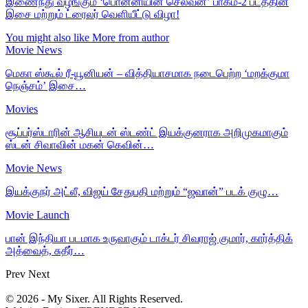
இணைந்து வழங்கும் ‘பொன்னியின் செல்வன்’ பாகம்-2 படத்தின்
இசை மற்றும் ட்ரைலர் வெளியீட்டு விழா!
You might also like
More from author
Movie News
மெகா ஸ்கூல் ரீ-யூனியன் – வித்தியாசமாக நடைபெற்ற ‘மறக்குமா
நெஞ்சம்’ இசை…
Movies
சூப்பர்ஸ்டாரின் ஆசியுடன் ஸ்டண்ட் இயக்குனராக அறிமுகமாகும்
ஸ்டன் சிவாவின் மகன் கெவின்…
Movie News
இயக்குநர் அட்லீ, விஜய் சேதுபதி மற்றும் “ஜவான்” படக் குழு…
Movie Launch
பான் இந்தியா படமாக உருவாகும் டாக்டர் சிவராஜ் குமார், கார்த்திக்
அத்வைத், சுதீர்…
Prev
Next
© 2026 - My Sixer. All Rights Reserved.