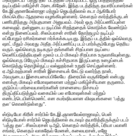
அவருடைய ‘பத்து தல’ படத்தில் அப்படிப்பட்ட ஒரு பாத்திரத்தில்
நடிப்பதில் மகிழ்ச்சி அடைகிறேன். இந்த படத்திற்கு தயாரிப்பாளர்கள்
கே.இ.ஞானவேல்ராஜா மற்றும் ஜெயந்திலால் கடா ஆகியோர்
மிகப்பெரிய ஆதரவை வழங்கியுள்ளனர். கௌதம் கார்த்திக்குடன்
பணிபுரிந்தது அற்புதமான அனுபவம். அவர் ஒரு அர்ப்பணிப்புள்ள
கலைஞர். தன்னுடைய நடிப்பில் சிறந்ததைக் கொடுக்க வேண்டும்
என்று நினைப்பவர். சிலம்பரசன் சாரின் தோற்றமும் நடிப்பும்
எப்போதும் ரசிகர்களை ஈர்க்கக்கூடியது. இந்தப் படத்தில் ஒவ்வொரு
ஷாட் மீதும் அவரது அதீத அர்ப்பணிப்பு படம் பார்க்கும்போது தெரிய
வரும். ஒவ்வொரு நடிகரும் தங்களின் சிறப்பான நடிப்பை
வெளிப்படுத்தியதன் மூலம் படம் மிகவும் சிறப்பாக உருவாகியுள்ளது.
ஒவ்வொரு பிரேமும் மிகவும் கச்சிதமாக இருப்பதை உழைப்பைக்
கொடுத்து தொழில்நுட்ப வல்லுநர்கள் உறுதி செய்துள்ளனர்.
ஏ.ஆர்.ரஹ்மான் சாரின் இசையைக் கேட்டு வளர்ந்த நான்,
அவருடைய இசையமைப்பிலேயே திரையில் வருகிறேன் என்பது
எனக்கு மிகவும் எமோஷனலான மற்றும் மகிழ்ச்சியான தருணம்.
குடும்பப் பார்வையாளர்களின் ரசனையை நிச்சயம்
திருப்திப்படுத்தும் வகையில் பல எமோஷன்கள் மற்றும்
எண்டர்டெயின்மெண்ட் என கமர்ஷியலான விஷயங்களை ‘பத்து
தல’ கொண்டுள்ளது”.
ஸ்டுடியோ கிரீன் சார்பில் கே.இ.ஞானவேல்ராஜாவும், பென்
ஸ்டுடியோஸ் சார்பில் ஜெயந்திலால் கடாவும் தயாரித்திருக்கும் படம்
‘பத்து தல’. சிலம்பரசன் டிஆர், கெளதம் கார்த்திக், ப்ரியா பவானி
சங்கர், கெளதம் வாசுதேவ் மேனன், கலையரசன், டீஜே