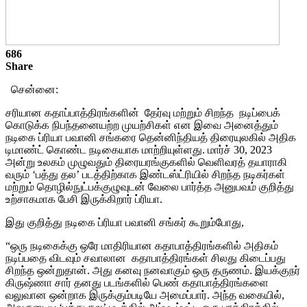
686
Share
சென்னை:
சரியான கதாப்பாத்திரங்களின் தேர்வு மற்றும் சிறந்த நடிப்பைக்
கொடுக்க நிபந்தனையற்ற முயற்சிகள் என இவை அனைத்தும்
நடிகை ப்ரியா பவானி சங்கரை தென்னிந்தியத் திரையுலகில் அதிக
டிமாண்ட் கொண்ட நடிகையாக மாற்றியுள்ளது. மார்ச் 30, 2023
அன்று உலகம் முழுவதும் திரையரங்குகளில் வெளிவரத் தயாராகி
வரும் ‘பத்து தல’ படத்திற்காக இண்டஸ்ட்ரியில் சிறந்த நடிகர்கள்
மற்றும் தொழில்நுட்பக்குழுவுடன் வேலை பார்த்த அனுபவம் குறித்து
உற்சாகமாக பேசி இருக்கிறார் ப்ரியா.
இது குறித்து நடிகை ப்ரியா பவானி சங்கர் கூறும்போது,
“ஒரு நடிகைக்கு ஒரே மாதிரியான கதாபாத்திரங்களில் அதிகம்
நடிப்பதை விடவும் சவாலான கதாபாத்திரங்கள் சிலது கிடைப்பது
சிறந்த ஒன்றுதான். அது கனவு நனவாகும் ஒரு தருணம். இயக்குநர்
கிருஷ்ணா சார் தனது படங்களில் பெண் கதாபாத்திரங்களை
வலுவான ஒன்றாக இருக்கும்படியே அமைப்பார். அந்த வகையில்,