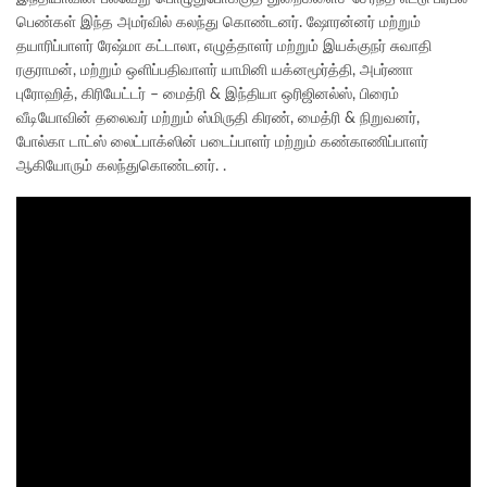
பெண்கள் இந்த அமர்வில் கலந்து கொண்டனர். ஷோரன்னர் மற்றும்
தயாரிப்பாளர் ரேஷ்மா கட்டாலா, எழுத்தாளர் மற்றும் இயக்குநர் சுவாதி
ரகுராமன், மற்றும் ஒளிப்பதிவாளர் யாமினி யக்னமூர்த்தி, அபர்ணா
புரோஹித், கிரியேட்டர் – மைத்ரி & இந்தியா ஒரிஜினல்ஸ், பிரைம்
வீடியோவின் தலைவர் மற்றும் ஸ்மிருதி கிரண், மைத்ரி & நிறுவனர்,
போல்கா டாட்ஸ் லைட்பாக்ஸின் படைப்பாளர் மற்றும் கண்காணிப்பாளர்
ஆகியோரும் கலந்துகொண்டனர். .