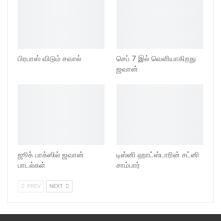
பிரபாஸ் விடும் சவால்
செப் 7 இல் வெளியாகிறது
ஜவான்
ஜூக் பாக்ஸில் ஜவான்
டிஸ்னி ஹாட்ஸ்டாரின் சட்னி
பாடல்கள்
சாம்பார்
PREV
NEXT