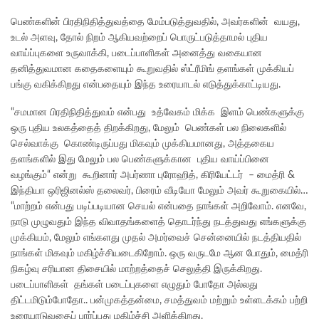
பெண்களின் பிரதிநிதித்துவத்தை மேம்படுத்துவதில், அவர்களின் வயது,
உடல் அளவு, தோல் நிறம் ஆகியவற்றைப் பொருட்படுத்தாமல் புதிய
வாய்ப்புகளை உருவாக்கி, படைப்பாளிகள் அனைத்து வகையான
தனித்துவமான கதைகளையும் கூறுவதில் ஸ்ட்ரீமிங் தளங்கள் முக்கியப்
பங்கு வகிக்கிறது என்பதையும் இந்த உரையாடல் எடுத்துக்காட்டியது.
“சமமான பிரதிநிதித்துவம் என்பது உத்வேகம் மிக்க இளம் பெண்களுக்கு
ஒரு புதிய உலகத்தைத் திறக்கிறது, மேலும் பெண்கள் பல நிலைகளில்
செல்வாக்கு கொண்டிருப்பது மிகவும் முக்கியமானது, அத்தகைய
தளங்களில் இது மேலும் பல பெண்களுக்கான புதிய வாய்ப்பினை
வழங்கும்“ என்று கூறினார் அபர்ணா புரோஹித், கிரியேட்டர் – மைத்ரி &
இந்தியா ஒரிஜினல்ஸ் தலைவர், பிரைம் வீடியோ மேலும் அவர் கூறுகையில்…
“மாற்றம் என்பது படிப்படியான செயல் என்பதை நாங்கள் அறிவோம். எனவே,
நாடு முழுவதும் இந்த விவாதங்களைத் தொடர்ந்து நடத்துவது எங்களுக்கு
முக்கியம், மேலும் எங்களது முதல் அமர்வைச் சென்னையில் நடத்தியதில்
நாங்கள் மிகவும் மகிழ்ச்சியடைகிறோம். ஒரு வருடமே ஆன போதும், மைத்ரி
நிகழ்வு சரியான திசையில் மாற்றத்தைச் செலுத்தி இருக்கிறது.
படைப்பாளிகள் தங்கள் படைப்புகளை எழுதும் போதோ அல்லது
திட்டமிடும்போதோ.. பன்முகத்தன்மை, சமத்துவம் மற்றும் உள்ளடக்கம் பற்றி
உரையாடுவதைப் பார்ப்பது மகிழ்ச்சி அளிக்கிறது.