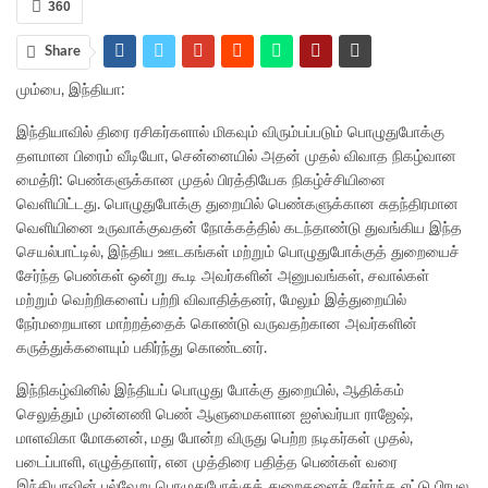
360
Share
மும்பை, இந்தியா:
இந்தியாவில் திரை ரசிகர்களால் மிகவும் விரும்பப்படும் பொழுதுபோக்கு
தளமான பிரைம் வீடியோ, சென்னையில் அதன் முதல் விவாத நிகழ்வான
மைத்ரி: பெண்களுக்கான முதல் பிரத்தியேக நிகழ்ச்சியினை
வெளியிட்டது. பொழுதுபோக்கு துறையில் பெண்களுக்கான சுதந்திரமான
வெளியினை உருவாக்குவதன் நோக்கத்தில் கடந்தாண்டு துவங்கிய இந்த
செயல்பாட்டில், இந்திய ஊடகங்கள் மற்றும் பொழுதுபோக்குத் துறையைச்
சேர்ந்த பெண்கள் ஒன்று கூடி அவர்களின் அனுபவங்கள், சவால்கள்
மற்றும் வெற்றிகளைப் பற்றி விவாதித்தனர், மேலும் இத்துறையில்
நேர்மறையான மாற்றத்தைக் கொண்டு வருவதற்கான அவர்களின்
கருத்துக்களையும் பகிர்ந்து கொண்டனர்.
இந்நிகழ்வினில் இந்தியப் பொழுது போக்கு துறையில், ஆதிக்கம்
செலுத்தும் முன்னணி பெண் ஆளுமைகளான ஐஸ்வர்யா ராஜேஷ்,
மாளவிகா மோகனன், மது போன்ற விருது பெற்ற நடிகர்கள் முதல்,
படைப்பாளி, எழுத்தாளர், என முத்திரை பதித்த பெண்கள் வரை
இந்தியாவின் பல்வேறு பொழுதுபோக்குத் துறைகளைச் சேர்ந்த எட்டு பிரபல