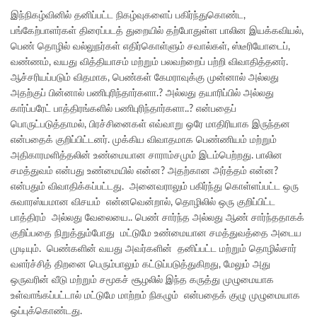
இந்நிகழ்வினில் தனிப்பட்ட நிகழ்வுகளைப் பகிர்ந்துகொண்ட,
பங்கேற்பாளர்கள் திரைப்படத் துறையில் தற்போதுள்ள பாலின இயக்கவியல்,
பெண் தொழில் வல்லுநர்கள் எதிர்கொள்ளும் சவால்கள், ஸ்டீரியோடைப்,
வண்ணம், வயது வித்தியாசம் மற்றும் பலவற்றைப் பற்றி விவாதித்தனர்.
ஆச்சரியப்படும் விதமாக, பெண்கள் கேமராவுக்கு முன்னால் அல்லது
அதற்குப் பின்னால் பணிபுரிந்தார்களா.? அல்லது தயாரிப்பில் அல்லது
கார்ப்பரேட் பாத்திரங்களில் பணிபுரிந்தார்களா..? என்பதைப்
பொருட்படுத்தாமல், பிரச்சினைகள் எவ்வாறு ஒரே மாதிரியாக இருந்தன
என்பதைக் குறிப்பிட்டனர். முக்கிய விவாதமாக பெண்ணியம் மற்றும்
அதிகாரமளித்தலின் உண்மையான சாராம்சமும் இடம்பெற்றது. பாலின
சமத்துவம் என்பது உண்மையில் என்ன? அதற்கான அர்த்தம் என்ன?
என்பதும் விவாதிக்கப்பட்டது. அனைவராலும் பகிர்ந்து கொள்ளப்பட்ட ஒரு
சுவாரஸ்யமான விசயம் என்னவென்றால், தொழிலில் ஒரு குறிப்பிட்ட
பாத்திரம் அல்லது வேலையை.. பெண் சார்ந்த அல்லது ஆண் சார்ந்ததாகக்
குறிப்பதை நிறுத்தும்போது மட்டுமே உண்மையான சமத்துவத்தை அடைய
முடியும். பெண்களின் வயது அவர்களின் தனிப்பட்ட மற்றும் தொழில்சார்
வளர்ச்சித் திறனை பெரும்பாலும் கட்டுப்படுத்துகிறது, மேலும் அது
ஒருவரின் வீடு மற்றும் சமூகச் சூழலில் இந்த கருத்து முழுமையாக
உள்வாங்கப்பட்டால் மட்டுமே மாற்றம் நிகழும் என்பதைக் குழு முழுமையாக
ஒப்புக்கொண்டது.