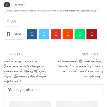
Featured
Prime Video’s Maitri: Female First Collective Hosts its First Session in Chennai NEWS
360
Share
PREV POST
NEXT POST
நான்காவது முறையாக
வ.கௌதமன் இயக்கி நடிக்கும்
இணைவதை அறிவித்துள்ள
“மாவீரா” படத் தலைப்பு “மாவீரா
ஐகான் ஸ்டார் அல்லு அர்ஜுன்
படையாண்டவன்” என பெயர்
மற்றும் இயக்குநர் திரிவிக்ரம்
மாறுகிறது…!
ஸ்ரீனிவாஸ்!
You might also like