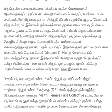
இதுபோன்ற உரையாடல்களை அடிக்கடி நடத்த வேண்டியதன்
அவசியத்தைப் பற்றிப் பேசிய மைத்ரியின் படைப்பாளரும், போல்கா டாட்ஸ்
லைட்பாக்ஸின் நிறுவனருமான ஸ்மிருதி கிரண் கூறும்பொழுது.., “பெண்கள்
எந்த அச்சமும் இல்லாமல் தங்களுக்கான குரலை வீரியமாக எழுப்பக்கூடிய
மறுக்க முடியாத தேவை உள்ளது. பெண்கள் தங்கள் அனுபவங்களைத்
தயக்கமின்றி பகிர்ந்து கொள்ள அனுமதிக்கும் சூழலை உருவாக்குவது,
தொழில் அல்லது சமூக நிலைகளில் எந்த மாற்றத்தையும்
செயல்படுத்துவதற்கான முதல் படியாகும். இதனால்தான் நாம் உரையாடலை
இடைவிடாமல் தொடர வேண்டும். மைத்ரி இன்று சென்னையில்
நடைபெற்றுள்ளது, நாளை இந்தியாவின் வேறொரு பகுதியில் நடக்கும்”
என்று சிலிர்க்கிறார். உரையாடல் மற்றும் ஒத்துழைப்பு மூலம் பல்வேறு
மாநிலங்களில் உள்ள பெண்களைத் தொடர்ந்து இணைப்போம்.
பிரைம் வீடியோ அதன் உள்ளடக்கம் மற்றும் தயாரிப்புகள் மற்றும்
படைப்பாற்றல் சமூகத்தில் அதன் கூட்டாளிகளுடன் பன்முகத்தன்மை,
சமநிலை மற்றும் உள்ளடக்கத்தை (DEI) மேம்படுத்துவதில் ஆழ்ந்த
அர்ப்பணிப்புடன் உள்ளது. Maitri: Female First Collective உடன், பிரைம்
வீடியோ பொழுதுபோக்கு துறையில் பெண்கள் வகிக்கும் முக்கிய பங்கு
பற்றிய விழிப்புணர்வை ஏற்படுத்துவதை நோக்கமாகக் கொண்டுள்ளது.