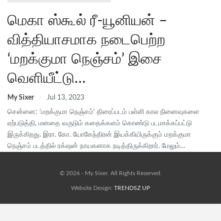
மெகா ஸ்கூல் ரீ-யூனியன் –
வித்தியாசமாக நடைபெற்ற
‘மறக்குமா நெஞ்சம்’ இசை
வெளியீட்டு…
My Sixer
Jul 13, 2023
சென்னை: ‘மறக்குமா நெஞ்சம்’ திரைப்படம் பள்ளி கால நினைவுகளை
ஏற்படுத்தி, மனதை வருடும் கதைக்களம் கொண்டு படமாக்கப்பட்டு
இருக்கிறது. இரா. கோ. யோகேந்திரன் இயக்கியிருக்கும் மறக்குமா
நெஞ்சம் படத்தில் ரக்‌ஷன் நாயகனாக நடித்திருக்கிறார். மேலும்…
© 2026 - My Sixer. All Rights Reserved.
Website Design:
TRENDSZ UP