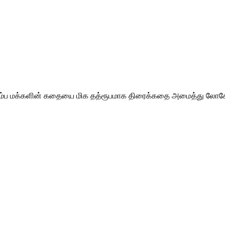
ம்ப மக்களின் கதையை மிக தத்ரூபமாக திரைக்கதை அமைத்து லோகேஷ் க