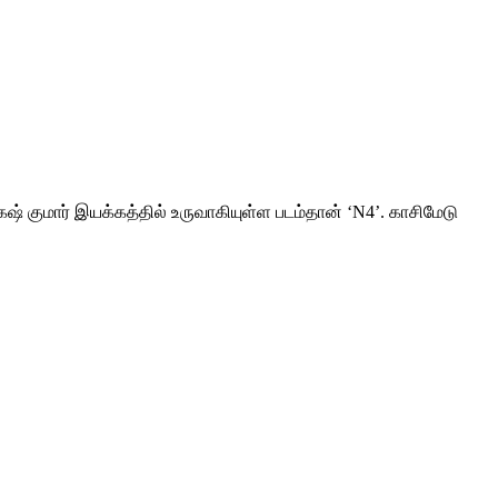
ுமார் இயக்கத்தில் உருவாகியுள்ள படம்தான் ‘N4’. காசிமேடு