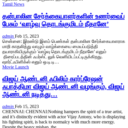
Tamil News
தன்பாலின சேர்க்கையாளர்களின் உணர்வைப்
பேசும் ‘வாழ்வு தொடங்குமிடம் நீதானே’
admin
Feb 15, 2023
சென்னை: இரண்டு இளம் பெண்கள் தன்பாலின சேர்க்கையாளராக
மாறி காதலித்து வாழும் வாழ்க்கையை மையப்படுத்தி
தயாராகியிருக்கும் 'வாழ்வு தொடங்குமிடம் நீதானே' எனும்
திரைப்படத்தின் ஃபர்ஸ்ட் லுக் வெளியிடப்பட்டிருக்கிறது.
ஷார்ட்ஃபிளிக்ஸ் எனும் ஒ.டி.டி…
Movie Launch
விஜய் ஆண்டனி ஃபிலிம் கார்ப்ரேஷன்
ஃபாத்திமா விஜய் ஆண்டனி வழங்கும், விஜய்
ஆண்டனி நடித்து…
admin
Feb 15, 2023
CHENNAI: CHENNAI:Nothing hampers the spirit of a true artist,
and it’s distinctly evident with actor Vijay Antony, who is displaying
his fighting spirit, is back to normalcy with much more energy.
Despite the heavy mishap, the…