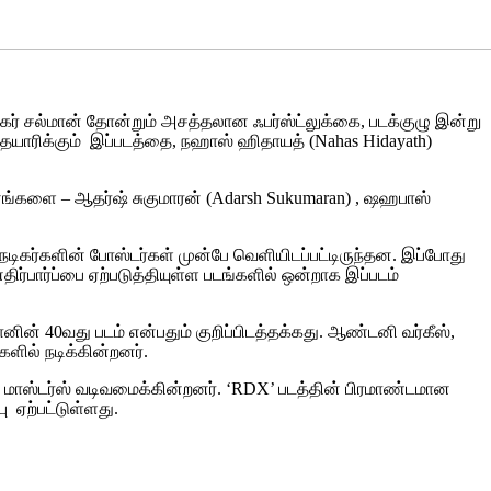
ுல்கர் சல்மான் தோன்றும் அசத்தலான ஃபர்ஸ்ட்லுக்கை, படக்குழு இன்று
ல் தயாரிக்கும் இப்படத்தை, நஹாஸ் ஹிதாயத் (Nahas Hidayath)
 வசனங்களை – ஆதர்ஷ் சுகுமாரன் (Adarsh Sukumaran) , ஷஹபாஸ்
 நடிகர்களின் போஸ்டர்கள் முன்பே வெளியிடப்பட்டிருந்தன. இப்போது
எதிர்பார்ப்பை ஏற்படுத்தியுள்ள படங்களில் ஒன்றாக இப்படம்
ல்மானின் 40வது படம் என்பதும் குறிப்பிடத்தக்கது. ஆண்டனி வர்கீஸ்,
களில் நடிக்கின்றனர்.
ு மாஸ்டர்ஸ் வடிவமைக்கின்றனர். ‘RDX’ படத்தின் பிரமாண்டமான
ு ஏற்பட்டுள்ளது.