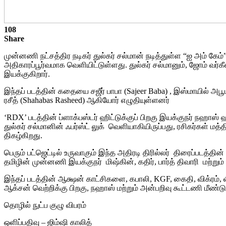
108
Share
முன்னணி நட்சத்திர நடிகர் துல்கர் சல்மான் நடித்துள்ள “ஐ அம் கேம
அதிகாரப்பூர்வமாக வெளியிட்டுள்ளது. துல்கர் சல்மானும், ஜோம் வர்க
இயக்குகிறார்.
இந்தப் படத்தின் கதையை சஜீர் பாபா (Sajeer Baba) , இஸ்மாயில் அப
ரசீத் (Shahabas Rasheed) ஆகியோர் எழுதியுள்ளனர்
‘RDX’ படத்தின் ப்ளாக்பஸ்டர் ஹிட்டுக்குப் பிறகு இயக்குநர் நஹாஸ
துல்கர் சல்மானின் ஃபர்ஸ்ட் லுக் வெளியாகியிருப்பது, ரசிகர்கள் மத்
திகழ்கிறது.
பெரும் பட்ஜெட்டில் உருவாகும் இந்த அதிரடி திரில்லர் திரைப்படத்தின்
தமிழின் முன்னணி இயக்குநர் மிஷ்கின், கதிர், பார்த் திவாரி மற்று
இந்தப் படத்தின் ஆக்ஷன் காட்சிகளை, கபாலி, KGF, கைதி, விக்ரம்
ஆக்சன் வெற்றிக்கு பிறகு, நஹாஸ் மற்றும் அன்பறிவு கூட்டணி மீண்டும
தொழில் நுட்ப குழு விபரம்
ஒளிப்பதிவு – ஜிம்ஷி காலித்