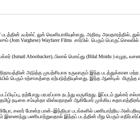
்” படத்தின் ஃபர்ஸ்ட் லுக் வெளியாகியுள்ளது. அதிரடி அவதாரத்தில், த
ீஸும் (Jom Varghese) Wayfarer Films சார்பில் பெரும் பொருட்செலவி
ூபக்கர் (Ismail Aboobacker), பிலால் மொய்து (Bilal Moidu ) எழுத,
் ஹிதாயத்தின் அடுத்த முயற்சியாக உருவாகும் இந்த படத்துக்கான மற்ற
தியில் பெரும் உற்சாகத்தை ஏற்படுத்தியுள்ளது. இந்த ஆண்டில் மிகுந்த 
 படப்பிடிப்பு, தற்போது பரபரப்பாக நடந்து வருகிறது. இப்படம் துல்கர் ச
ம் தமிழ் நடிகை சம்யுக்தா விஸ்வநாதன் ஆகியோர் முக்கிய கதாபாத்திரங்
, லியோ, சலார் போன்ற பான்–இந்தியா படங்களில் பணியாற்றிய அன்பறிவ
் இணைந்து பணியாற்றுவதால் இந்தப் படத்தின் மீது பெரும் எதிர்பார்ப்ப