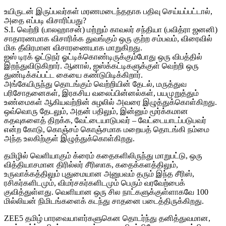
உயிருடன் இருப்பவர்கள் மரணமடைந்ததாக பதிவு செய்யப்பட்டால்,
அதை எப்படி விசாரிப்பது?
S.I. வெற்றி (பாலஹாசன்) மற்றும் காவலர் சந்தியா (பவித்ரா ஜனனி)
சாதாரணமாக விசாரிக்க துவங்கும் ஒரு குற்ற சம்பவம், விரைவில்
மிக தீவிரமான விசாரணையாக மாறுகிறது.
ஐஸ் டிரக் ஓட்டுநர் ஓட்டிக்கொண்டிருக்கும்போது ஒரு விபத்தில்
இறந்துவிடுகிறார். ஆனால், ஐஸ்க்கட்டிகளுக்குள் வெற்றி ஒரு
துண்டிக்கப்பட்ட கையை கண்டுபிடிக்கிறார்.
அங்கேயிருந்து தொடங்கும் வெற்றியின் தேடல், மருத்துவ
பரிசோதனைகள், இரகசிய வலைப்பின்னல்கள், பயமுறுத்தும்
உண்மைகள் ஆகியவற்றின் சுழலில் அவரை இழுத்துக்கொள்கிறது.
ஒவ்வொரு தேடலும், அதன் பதிலும், இன்னும் மூர்க்கமான
கதவுகளைத் திறக்க, வேட்டையாடுபவர் – வேட்டையாடப்படுபவர்
என்ற கோடு, கொஞ்சம் கொஞ்சமாக மறையத் தொடங்கி நம்மை
அந்த உலகிற்குள் இழுத்துக்கொள்கிறது.
தமிழில் வெளியாகும் க்ரைம் கதைகளிலிருந்து மாறுபட்டு, ஒரு
வித்தியாசமான திரில்லர் சீரிஸாக, கதைக்களத்திலும்,
உருவாக்கத்திலும் புதுமையான அனுபவம் தரும் இந்த சீரிஸ்,
ரசிகர்களிடமும், விமர்சகர்களிடமும் பெரும் வரவேற்பைக்
குவித்துள்ளது. வெளியான ஒரு சில நாட்களுக்குள்ளாகவே 100
மில்லியன் நிமிடங்களைக் கடந்து சாதனை படைத்திருக்கிறது.
ZEE5 தமிழ் பாரவையாளர்களுகென தொடர்ந்து தனித்துவமான,