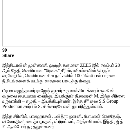
99
Share
இந்தியாவின் முன்னணி ஓடிடித் தளமான ZEE5 இல் நவம்பர் 28
ஆம் தேதி வெளியான “ரேகை” சீரிஸ், ரசிகர்களின் பெரும்
வரவேற்பில், வெளியான சில நாட்களில் 100 மில்லியன் பார்வை
நிமிடங்களைக் கடந்து சாதனை படைத்துள்ளது.
பிரபல எழுத்தாளர் ராஜேஷ் குமார் உருவாக்கிய க்ரைம் உலகின்
கருவை மையமாக வைத்து, இயக்குநர் தினகரன் M, இந்த சீரிஸை
உருவாக்கி – எழுதி – இயக்கியுள்ளார். இந்த சீரிஸை S.S Group
Production சார்பில் S. சிங்காரவேலன் தயாரித்துள்ளார்.
இந்த சீரிஸில், பாலஹாசன், பவித்ரா ஜனனி, போபலன் பிரகதேஷ்,
வினோதினி வைத்யநாதன், ஸ்ரீராம் எம், அஞ்சலி ராவ், இந்திரஜித்
E. ஆகியோர் நடித்துள்ளனர்