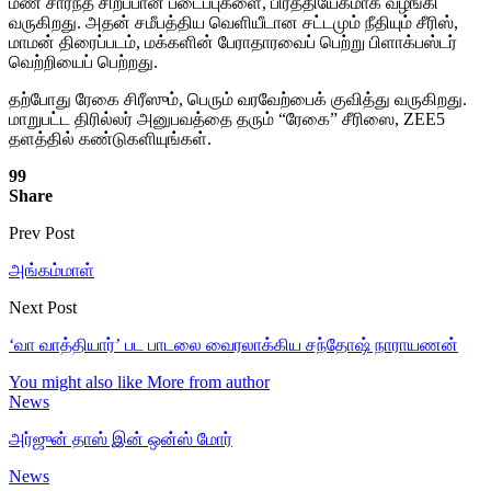
மண் சார்ந்த சிறப்பான படைப்புகளை, பிரத்தியேகமாக வழங்கி
வருகிறது. அதன் சமீபத்திய வெளியீடான சட்டமும் நீதியும் சீரிஸ்,
மாமன் திரைப்படம், மக்களின் பேராதாரவைப் பெற்று பிளாக்பஸ்டர்
வெற்றியைப் பெற்றது.
தற்போது ரேகை சிரீஸும், பெரும் வரவேற்பைக் குவித்து வருகிறது.
மாறுபட்ட திரில்லர் அனுபவத்தை தரும் “ரேகை” சீரிஸை, ZEE5
தளத்தில் கண்டுகளியுங்கள்.
99
Share
Prev Post
அங்கம்மாள்
Next Post
‘வா வாத்தியார்’ பட பாடலை வைரலாக்கிய சந்தோஷ் நாராயணன்
You might also like
More from author
News
அர்ஜுன் தாஸ் இன் ஒன்ஸ் மோர்
News