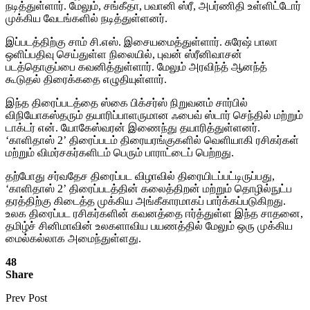
நடித்துள்ளார். மேலும், சங்கீதா, பவானி ஸ்ரீ, அபர்ணிதி உள்ளிட்டோர்
முக்கிய வேடங்களில் நடித்துள்ளனர்.
இப்படத்திற்கு சாம் சி.எஸ். இசையமைத்துள்ளார். சுரேஷ் பாலா
ஒளிப்பதிவு செய்துள்ள நிலையில், புவன் ஸ்ரீனிவாசன்
படத்தொகுப்பை கவனித்துள்ளார். மேலும் அரவிந்த் ஆனந்த்
கூடுதல் திரைக்கதை எழுதியுள்ளார்.
இந்த திரைப்படத்தை ஸ்கை பிக்சர்ஸ் நிறுவனம் சார்பில்
விநியோகஸ்தரும் தயாரிப்பாளருமான ஃபைவ் ஸ்டார் செந்தில் மற்றும்
டாக்டர் என். யோகேஸ்வரன் இணைந்து தயாரித்துள்ளனர்.
‘காளிதாஸ் 2’ திரைப்படம் திரையரங்குகளில் வெளியாகி ரசிகர்கள்
மற்றும் விமர்சகர்களிடம் பெரும் பாராட்டைப் பெற்றது.
தற்போது சர்வதேச திரைப்பட விழாவில் திரையிடப்பட்டிருப்பது,
‘காளிதாஸ் 2’ திரைப்படத்தின் கலைத்திறன் மற்றும் தொழில்நுட்ப
தரத்திற்கு கிடைத்த முக்கிய அங்கீகாரமாகப் பார்க்கப்படுகிறது.
உலக திரைப்பட ரசிகர்களின் கவனத்தை ஈர்த்துள்ள இந்த சாதனை,
தமிழ்ச் சினிமாவின் உலகளாவிய பயணத்தில் மேலும் ஒரு முக்கிய
மைல்கல்லாக அமைந்துள்ளது.
48
Share
Prev Post