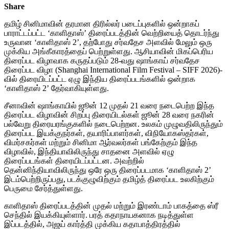
Share
தமிழ் சினிமாவின் தரமான திரில்லர் படைப்புகளில் ஒன்றாகப்
பாராட்டப்பட்ட ‘காளிதாஸ்’ திரைப்படத்தின் வெற்றியைத் தொடர்ந்து
உருவான ‘காளிதாஸ் 2’, தற்போது சர்வதேச அளவில் மேலும் ஒரு
முக்கிய அங்கீகாரத்தைப் பெற்றுள்ளது. ஆசியாவின் மிகப்பெரிய
திரைப்பட விழாவாக கருதப்படும் 28-வது ஷாங்காய் சர்வதேச
திரைப்பட விழா (Shanghai International Film Festival – SIFF 2026)-
வில் திரையிடப்பட்ட ஏழு இந்திய திரைப்படங்களில் ஒன்றாக
‘காளிதாஸ் 2’ தேர்வாகியுள்ளது.
சீனாவின் ஷாங்காயில் ஜூன் 12 முதல் 21 வரை நடைபெற்ற இந்த
திரைப்பட விழாவின் சிறப்பு திரையிடல்கள் ஜூன் 28 வரை நகரின்
பல்வேறு திரையரங்குகளில் நடைபெற்றன. உலகம் முழுவதிலிருந்தும்
திரைப்பட இயக்குநர்கள், தயாரிப்பாளர்கள், விநியோகஸ்தர்கள்,
விமர்சகர்கள் மற்றும் சினிமா ஆர்வலர்கள் பங்கேற்கும் இந்த
விழாவில், இந்தியாவிலிருந்து சாதனை அளவில் ஏழு
திரைப்படங்கள் திரையிடப்பட்டன. அவற்றில்
தென்னிந்தியாவிலிருந்து ஒரே ஒரு திரைப்படமாக ‘காளிதாஸ் 2’
இடம்பெற்றிருப்பது, படக்குழுவிற்கும் தமிழ்த் திரைப்பட உலகிற்கும்
பெருமை சேர்த்துள்ளது.
காளிதாஸ் திரைப்படத்தின் முதல் மற்றும் இரண்டாம் பாகத்தை ஸ்ரீ
செந்தில் இயக்கியுள்ளார். பரத் கதாநாயகனாக நடித்துள்ள
இப்படத்தில், அஜய் கார்த்தி முக்கிய கதாபாத்திரத்தில்