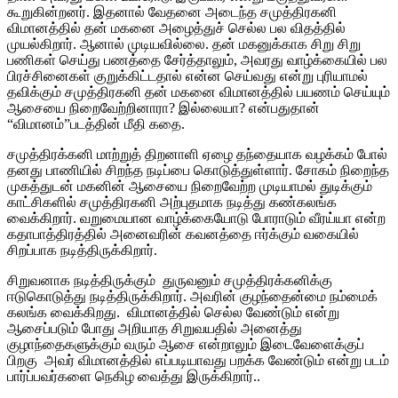
கூறுகின்றனர். இதனால் வேதனை அடைந்த சமுத்திரகனி
விமானத்தில் தன் மகனை அழைத்துச் செல்ல பல விதத்தில்
முயல்கிறார். ஆனால் முடியவில்லை. தன் மகனுக்காக சிறு சிறு
பணிகள் செய்து பணத்தை சேர்த்தாலும், அவரது வாழ்க்கையில் பல
பிரச்சினைகள் குறுக்கிட்டதால் என்ன செய்வது என்று புரியாமல்
தவிக்கும் சமுத்திரகனி தன் மகனை விமானத்தில் பயணம் செய்யும்
ஆசையை நிறைவேற்றினாரா? இல்லையா? என்பதுதான்
“விமானம்”படத்தின் மீதி கதை.
சமுத்திரக்கனி மாற்றுத் திறனாளி ஏழை தந்தையாக வழக்கம் போல்
தனது பாணியில் சிறந்த நடிப்பை கொடுத்துள்ளார். சோகம் நிறைந்த
முகத்துடன் மகனின் ஆசையை நிறைவேற்ற முடியாமல் துடிக்கும்
காட்சிகளில் சமுத்திரகனி அற்புதமாக நடித்து கண்கலங்க
வைக்கிறார். வறுமையான வாழ்க்கையோடு போராடும் வீரய்யா என்ற
கதாபாத்திரத்தில் அனைவரின் கவனத்தை ஈர்க்கும் வகையில்
சிறப்பாக நடித்திருக்கிறார்.
சிறுவனாக நடித்திருக்கும் துருவனும் சமுத்திரக்கனிக்கு
ஈடுகொடுத்து நடித்திருக்கிறார். அவரின் குழந்தைன்மை நம்மைக்
கலங்க வைக்கிறது. விமானத்தில் செல்ல வேண்டும் என்று
ஆசைப்படும் போது அறியாத சிறுவயதில் அனைத்து
குழாந்தைகளுக்கும் வரும் ஆசை என்றாலும் இடைவேளைக்குப்
பிறகு அவர் விமானத்தில் எப்படியாவது பறக்க வேண்டும் என்று படம்
பார்ப்பவர்களை நெகிழ வைத்து இருக்கிறார்..