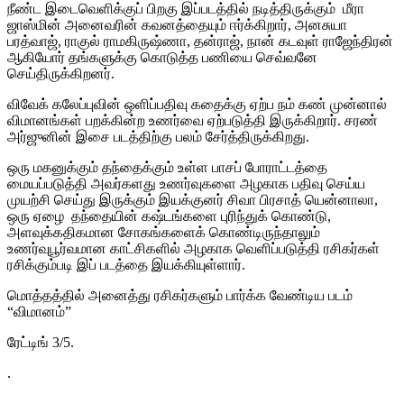
நீண்ட இடைவெளிக்குப் பிறகு இப்படத்தில் நடித்திருக்கும் மீரா
ஜாஸ்மின் அனைவரின் கவனத்தையும் ஈர்க்கிறார், அனசுயா
பரத்வாஜ், ராகுல் ராமகிருஷ்ணா, தன்ராஜ், நான் கடவுள் ராஜேந்திரன்
ஆகியோர் தங்களுக்கு கொடுத்த பணியை செவ்வனே
செய்திருக்கிறனர்.
விவேக் கலேப்புவின் ஒளிப்பதிவு கதைக்கு ஏற்ப நம் கண் முன்னால்
விமானங்கள் பறக்கின்ற உணர்வை ஏற்படுத்தி இருக்கிறார். சரண்
அர்ஜுனின் இசை படத்திற்கு பலம் சேர்த்திருக்கிறது.
ஒரு மகனுக்கும் தந்தைக்கும் உள்ள பாசப் போராட்டத்தை
மையப்படுத்தி அவர்களது உணர்வுகளை அழகாக பதிவு செய்ய
முயற்சி செய்து இருக்கும் இயக்குனர் சிவா பிரசாத் யென்னாலா,
ஒரு ஏழை தந்தையின் கஷ்டங்களை புரிந்துக் கொண்டு,
அளவுக்கதிகமான சோகங்களைக் கொண்டிருந்தாலும்
உணர்வுபூர்வமான காட்சிகளில் அழகாக வெளிப்படுத்தி ரசிகர்கள்
ரசிக்கும்படி இப் படத்தை இயக்கியுள்ளார்.
மொத்தத்தில் அனைத்து ரசிகர்களும் பார்க்க வேண்டிய படம்
“விமானம்”
ரேட்டிங் 3/5.
.