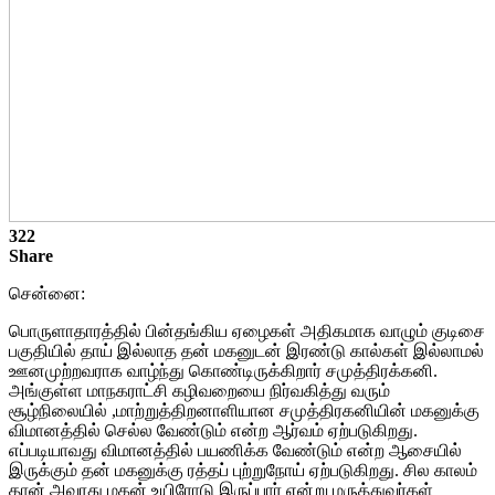
322
Share
சென்னை:
பொருளாதாரத்தில் பின்தங்கிய ஏழைகள் அதிகமாக வாழும் குடிசை
பகுதியில் தாய் இல்லாத தன் மகனுடன் இரண்டு கால்கள் இல்லாமல்
ஊனமுற்றவராக வாழ்ந்து கொண்டிருக்கிறார் சமுத்திரக்கனி.
அங்குள்ள மாநகராட்சி கழிவறையை நிர்வகித்து வரும்
சூழ்நிலையில் ,மாற்றுத்திறனாளியான சமுத்திரகனியின் மகனுக்கு
விமானத்தில் செல்ல வேண்டும் என்ற ஆர்வம் ஏற்படுகிறது.
எப்படியாவது விமானத்தில் பயணிக்க வேண்டும் என்ற ஆசையில்
இருக்கும் தன் மகனுக்கு ரத்தப் புற்றுநோய் ஏற்படுகிறது. சில காலம்
தான் அவரது மகன் உயிரோடு இருப்பார் என்று மருத்துவர்கள்