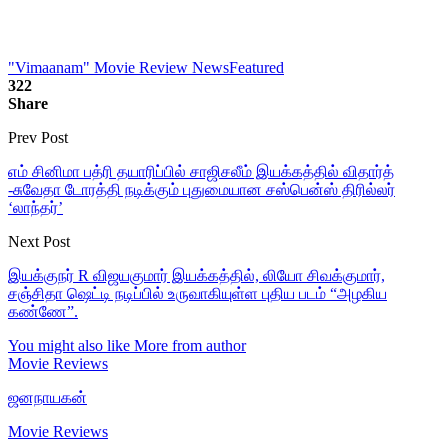
"Vimaanam" Movie Review News
Featured
322
Share
Prev Post
எம் சினிமா பத்ரி தயாரிப்பில் சாஜிசலீம் இயக்கத்தில் விதார்த்
-சுவேதா டோரத்தி நடிக்கும் புதுமையான சஸ்பென்ஸ் திரில்லர்
‘லாந்தர்’
Next Post
இயக்குநர் R விஜயகுமார் இயக்கத்தில், லியோ சிவக்குமார்,
சஞ்சிதா ஷெட்டி நடிப்பில் உருவாகியுள்ள புதிய படம் “அழகிய
கண்ணே”.
You might also like
More from author
Movie Reviews
ஜனநாயகன்
Movie Reviews