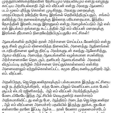
முத்துராமலிங்கத்தேவரின் தேசியமும் தெய்வீகமும் என்று வாழ்ந்து
காட்டிய அரசியல்வாதி ஆர் எம் வீரப்பன் என்று அவரது ஆவணப்
படம் மூலம் புரிந்து கொள்ள முடிகிறது. அவரது மறைவுக்கு
பாரதப்பிரதமர் நரேந்திர மோடி இரங்கல் தெரிவித்திருப்பதும், சங்கம்
தவிர்த்து பிற தலைவர்களுக்கு இல்லாத மரியாதையாக, இந்திய
தேசத்தின் இரண்டாவது இரானுவம் என்று அழைக்கப்படும் ஆர் எஸ்
எஸ் இயக்கம் தங்களது கூட்டத்தில் ஆர் எம் வீரப்பன் மறைவுக்கு
இரங்கல் தீர்மானம் நிறைவேற்றியிருப்பதுமே சாட்சிகள்!
ஆலயங்களில் தமிழில் தான் அர்ச்சனை செய்யப்படவேண்டும் என்று
ஒரு சிலர் குழப்பம் விளைவித்த நிலையில், அனைத்து ஆதினங்கள்
மடாதிபதிகளை ஒன்று திரட்டி அவர்களுடன் கலந்து ஆலோசித்து,
ஆகம விதிப்படி அமைந்த ஆலயங்களில் வழக்கமான சமஸ்கிரத
அர்ச்சனைகளே தொடரும், தனியார் ஆலாயங்களில் அவரவர்
விருப்பப்படி தமிழில் அர்ச்சனை செய்துகொள்ளலாம் என்கிற
அனைவராலும் ஏற்றுக்கொள்ளப்பட்ட சுமூக தீர்வு கண்டிருகிறார் ஆர்.
எம். வீரப்பன்.
அதன்பிறகு, ஜெ.ஜெயலலிதாவுக்கும் பக்கபலமாக இருந்து கட்சியை
வழி நடத்தியிருக்கிறார், எந்த மேடையிலும் வெளிப்படையாக பேசும்
சூப்பர் ஸ்டார் ரஜினிகாந்த், ஆர் எம் வீரப்பன் அமர்ந்திருக்கும்
மேடையிலேயே இந்த ஆட்சியில் வெடிகுண்டு கலாச்சாரம்
அதிகமாகிவிட்டது என்று பேச, ஆத்திரம் அடைந்த ஜெ.ஜெயலலிதா
, ஆர் எம் வீரப்பனை அமைச்சர் பதவியில் இருந்து தூக்க, ஐயயோ
என்னாலே தானே இப்படி ஆச்சு… நான் வேணா முதலமைச்சரிடம்