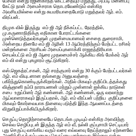
பேசவா என்று ரஜினிகாந்த் கேட்டதையும் மறுத்து, அப்படி மன்னிப்பு
கேட்டு நான் அமைச்சராக தொடரவேண்டும் என்கிற
அவசியமில்லை என்று சுயமரியாதையோடு மறுத்தவர் ஆர். எம்.
விரப்பன்.
திமுக வில் இருந்து எம் ஜி ஆர் நீக்கப்பட்ட நேரத்தில்,
மு.கருணாநிதிக்கு எதிகான போராட்டங்களை
முன்னெடுத்தவர்களுள் முதன்மையானவர் சைதை துரைசாமி,
அன்றைய தினமே எம் ஜி ஆரின் 13 ஆயிரத்திற்கும் மேற்பட்ட ரசிகர்
மன்றங்களை அரசியல் அமைப்புகளாக்கி ராஜதந்திரியாக
செயல்பட்டு எம் ஜி ஆரை முதலமைச்சர் ஆக்கிய கிங் மேக்கர் ஆர்
எம் வி என்று புகழாரம் சூட்டுகிறார்.
எஸ்.ஜெகத்ரட்சகன், ஆர் சரத்குமார் என்று 30 க்கும் மேற்பட்டவர்கள்
ஆர். எம் வியுடனான தங்களது அனுபவத்தை
பகிர்ந்துகொண்டிருக்கிறார்கள். அதில் மிகவும் குறிப்பிடத்தக்கது
விஞ்ஞானி நம்பி நாராயணன் மற்றும் முன்னாள் ஐக்கிய நாடுகள்
சபை உறுப்பினர் ஆர் கண்ணன். ஆர் கண்ணன், ஒரு வரலாற்று
ஆய்வாளராகவும் இருப்பதால், ஆர். எம் வீரப்பன் பற்றிய குறிப்புகளை
மிகவும் கோர்வையாக நினைவு படுத்தி இந்த ஆவணப்படத்தை
விறுவிறுப்பாக்கியிருக்கிறார்.
செருப்பு தொழிற்சாலையே தொடங்க முடியும் என்கிற அளவிற்கு
செல்வ செழிப்புடன் இருந்த ஆர் எம் வீ, நல்லி குப்புசாமி செட்டியார்
புது செருப்பு வாங்கிய வரும் வரை எவ்வளவு தேய்ந்தாலும் ஏற்கனவே
அணிந்திருக்கும் பழைய செருப்பை மாற்றுவது இல்லை என்று