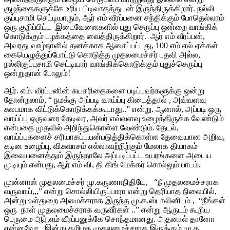
குழந்தைகளுக்கே உரிய பிடிவாதத்துடன் இருந்திருக்கிறார். நல்லி
குப்புசாமி செட்டியாரும், ஆர் எம் வீரப்பனை சந்திக்கும் போதெல்லாம்
ஒரு குறிப்பிட்ட இடைவேளைகளில் புது செருப்பு ஒன்றை வாங்கிக்
கொடுக்கும் பழக்கத்தை வைத்திருக்கிறார். ஆர் எம் வீரப்பன்,
அவரது வாழ்நாளில் தனக்காக ஆசைப்பட்டது, 100 எம் எல் ஏக்கள்
கையெழுத்துப்போட்டு கொடுத்த முதலமைச்சர் பதவி அல்ல,
நல்லிகுப்புசாமி செட்டியார் வாங்கிக்கொடுக்கும் புதுச்செருப்பு
ஒன்றுதான் போலும்!
ஆர். எம். வீரப்பனின் சுயசரிதைகளை படிப்பவர்களுக்கு ஒன்று
தோன்றலாம், “ நமக்கு அப்படி வாய்ப்பு கிடைத்தால் , அவ்வளவு
சுலபமாக விட்டுக்கொடுக்கக்கூடாது..” என்று. ஆனால், அப்படி ஒரு
வாய்ப்பு ஒருவரை தேடிவர, அவர் எவ்வளவு உழைத்திருக்க வேண்டும்
என்பதை முதலில் அறிந்துகொள்ள வேண்டும். தேடல்,
வாய்ப்புகளைச் சரியாகப்பயன்படுத்திக்கொள்ள தேவையான அறிவு,
கடின உழைப்பு, விசுவாசம் எல்லாவற்றிற்கும் மேலாக தியாகம்
இவையனைத்தும் இருந்தாலே அப்படிப்பட்ட உயரங்களை அடைய
முடியும் என்பது, ஆர் எம் வி, தி கிங் மேக்கர் சொல்லும் பாடம்.
முன்னாள் முதலமைச்சர் மு.கருணாநிதியே, “நீ முதலமைச்சராக
வருவாய்,,,” என்று சொல்லியிருப்பாரா என்று தெரியாத நிலையில்,
அன்று உள்துறை அமைச்சராக இருந்த மு.க.ஸ்டாலினிடம் , “நீங்கள்
ஒரு நாள் முதலமைச்சராக வருவீர்கள் ..” என்று ஆருடம் கூறிய
பெருமை ஆர்.எம் வீரப்பனுக்கே சொந்தமானது. அதனால் தானோ
என்னவோ, இன்று தமிழக முதலமைச்சராக இருக்கும் மு.க.