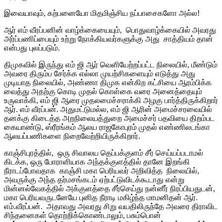
இவையாவும், கற்பனையோ மிதமிஞ்சிய நப்பாசைகளோ அல்ல!
ஆர் எம் வீரப்பனின் வாழ்க்கையையும், பொதுவாழ்க்கையில் அவரது
அர்ப்பணிப்பையும் உற்று நோக்கியவர்களுக்கு அது சாத்தியம் தான்
என்பது புலப்படும்.
திமுகவில் இருந்து எம் ஜி ஆர் வெளியேற்றப்பட்ட நிலையில், மீண்டும்
அவரை திரும்ப சேர்க்க எல்லா முயற்சிகளையும் எடுத்து அது
முடியாத நிலையில், அண்ணா திமுக என்கிற கட்சியை ஆரம்பிக்க
வைத்து அதற்கு கொடி முதல் கொள்கை வரை அனைத்தையும்
உருவாக்கி, எம் ஜி ஆரை முதலமைச்சராக்கி அழகு பார்த்திருக்கிறார்
ஆர். எம் வீரப்பன். அதுமட்டுமல்ல, எம் ஜி ஆரின் அமைச்சரவையில்
தனக்கு கிடைத்த அறநிலையத்துறை அமைச்சர் பதவியை திறம்பட
கையாண்டு, ஸ்ரீரங்கம் ஆலய ராஜகோபுரம் முதல் எண்ணிலடங்கா
ஆலயப்பணிகளை நிறைவேற்றியிருக்கிறார்.
காஞ்சிபுரத்தில், ஒரு சிவாலய தெப்பக்குளம் சீர் செய்யப்படாமல்
கிடக்க, ஒரு போராளியாக அந்தக்குளத்தில் தானே இறங்கி
நீராடப்போவதாக காஞ்சி மகா பெரியவர் அறிவித்த நிலையில்,
அவருக்கு அந்த தர்மசங்கடம் ஏற்பட்டுவிடக்கூடாது என்று
மின்னல்வேகத்தில் அக்குளத்தை சீர்செய்து நன்னீர் நிரப்பியதுடன்,
மகா பெரியவருடனேயே புனித நீராடி மகிழ்ந்த மாமனிதன் ஆர்.
எம்.வீரப்பன். அதாவது அவரது சிறு வயதிலிருந்தே அவரை திராவிட
சிந்தனைகள் தொற்றிக்கொண்டாலும், பசும்பொன்