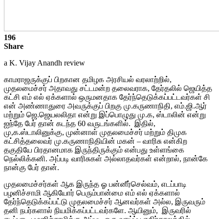
196
Share
a K. Vijay Anandh review
காமராஜருக்குப் பிறகான தமிழக அரசியல் வரலாற்றில்,
முதலமைச்சர் அதாவது சட்டமன்ற தலைவராக, தேர்தலில் ஜெயித்த
கட்சி எம் எல் ஏக்களால் ஒருமனதாக தேர்ந்தெடுக்கப்பட்டவர்கள் சி
என் அண்ணாதுரை அவருக்குப் பிறகு மு.கருணாநிதி, எம்.ஜி.ஆர்
மற்றும் ஜெ.ஜெயலலிதா என்று இப்பொழுது மு.க, ஸ்டாலின் என்று
ஐந்தே பேர் தான் கடந்த 60 வருடங்களில். இதில்,
மு,க.ஸ்டாலினுக்கு, முன்னாள் முதலமைச்சர் மற்றும் திமுக
கட்சித்தலைவர் மு.கருணாநிதியின் மகன் – வாரிசு என்கிற
தகுதியே பிரதானமாக இருந்திருக்கும் என்பது உள்ளங்கை
நெல்லிக்கனி. அப்படி வாரிசுகள் அல்லாதவர்கள் என்றால், நான்கே
நான்கு பேர் தான்.
முதலமைச்சர்கள் ஆக இருந்த ஓ பன்னீர்செல்வம், எடப்பாடி
பழனிச்சாமி ஆகியோர் பெரும்பான்மை எம் எல் ஏக்களால்
தேர்ந்தெடுக்கப்பட்டு முதலமைச்சர் ஆனவர்கள் அல்ல, இருவரும்
தனி நபர்களால் நியமிக்கப்பட்டவர்களே. ஆயினும், இருவரில்