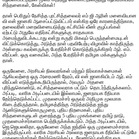
சிந்தனைகள், கேள்விகள்!
தான் பெரிதும் நேசித்த புரட்சித்தலைவர் எம் ஜி ஆரின் மனைவியான
வி என் ஜானகி ஆசைப்பட்டுவிட்டார் என்கிற ஒரே காரணத்திற்காக,
தலைவரின் மறைவினையடுத்து கட்சியில் வீண் குழப்பங்கள்
ஏற்பட்டு அதுவே எதிர்கட்சிகளுக்கு சாதகமாக
அமைந்துவிடக்கூடாது என்று கருதி மிகவும் பெருந்தன்மையுடன்
விட்டுக்கொடுத்து, அடுத்த நாள் பதவியேற்பு விழாவில் காத்திருந்த
அன்றைய கவர்னருக்கு பேரதிர்ச்சி கொடுத்திருக்கிறார் ஆர். எம்.
வீரப்பன். ஒரு வகையில், அந்த பேரதிர்ச்சி தமிழக மக்களுக்கும்
தான்.
ஒருவேளை, அரசியல் நிலவரங்கள் மற்றும் நிர்வாகச்சுமைகள்
ஆகியவற்றை ஒரு அரைமணி நேரம், வி என் ஜானகியிடம் ஆர். எம்
வீரப்பன் எடுத்துக்கூறியிருந்தால், அவரும் அதனை
புரிந்துகொண்டு, கட்சித்தலைவராக மட்டும் தொடர்ந்திருக்கலாம்.
அப்படி, வாரிசு அடிப்படையில் இல்லாமல், ஜனநாயக ரீதியாக
தேர்ந்தெடுக்கப்பட்ட முதலமைச்சர் ஒருவர் அதிமுக மூலமாக
கிடைத்திருந்தால், தமிழகத்திற்கு அடுத்தடுத்த ஐந்து
ஆண்டுகளுக்கொருமுறை, புதிய திறமைகள், புதிய
சிந்தனைகளுடன் குறைந்தது 5 புதிய முகங்களை தமிழ் நாடு,
முதலமைச்சர்களாக பெற்றிருக்கக்கூடும். அந்த அடிப்படையில்,
ஜெ.ஜெயலலிதா, ஒருவேளை அந்த ஐந்தில் ஒரு முதலமைச்சராக
இருந்திருப்பார். வாரிசு அரசியல் அல்லாத ஜனநாயக ரீதியில் மட்டுமே
முதலமைச்சர்கள் தேர்ந்தெடுக்கப்பட வேண்டும் என்கிற ஒரு