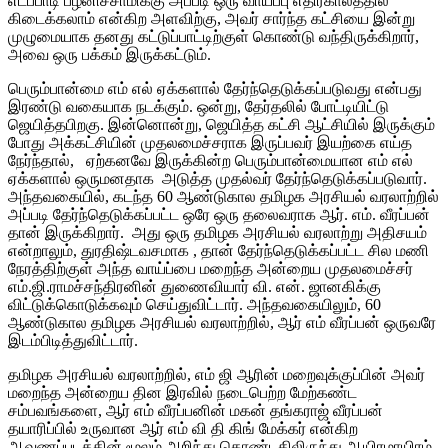
எடப்பாடி பழனிச்சாமிக்கு அப்படி ஒரு வாய்ப்பு எதிர்காலத்தில்
கிடைக்கலாம் என்கிற அளவிற்கு, அவர் சார்ந்த கட்சியை இன்று
முழுமையாக தனது கட்டுப்பாட்டிற்குள் கொண்டு வந்திருக்கிறார்,
அவை ஒரு பக்கம் இருக்கட்டும்.
பெரும்பான்மை எம் எல் ஏக்களால் தேர்ந்தெடுக்கப்படுவது என்பது
இரண்டு வகையாக நடக்கும். ஒன்று, தேர்தலில் போட்டியிட்டு
ஜெயித்தபிறகு. இன்னொன்று, ஜெயித்த கட்சி ஆட்சியில் இருக்கும்
போது அக்கட்சியின் முதலமைச்சராக இருப்பவர் இயற்கை எய்த
நேர்ந்தால், ஏற்கனவே இருக்கின்ற பெரும்பான்மையான எம் எல்
ஏக்களால் ஒருமனதாக அடுத்த முதல்வர் தேர்ந்தெடுக்கப்படுவார்.
அந்தவகையில், கடந்த 60 ஆண்டுகால தமிழக அரசியல் வரலாற்றில்
அப்படி தேர்ந்தெடுக்கப்பட்ட ஒரே ஒரு தலைவராக ஆர். எம். வீரப்பன்
தான் இருக்கிறார். அது ஒரு தமிழக அரசியல் வரலாற்று அதிசயம்
என்றாலும், துரதிஷ்டவசமாக , தான் தேர்ந்தெடுக்கப்பட்ட சில மணி
நேரத்திற்குள் அந்த வாய்ப்பை மறைந்த அன்றைய முதலமைச்சர்
எம்.ஜி.ராமச்சந்திரனின் துணைவியார் வி. என். ஜானகிக்கு
விட்டுக்கொடுக்கவும் செய்துவிட்டார். அந்தவகையிலும், 60
ஆண்டுகால தமிழக அரசியல் வரலாற்றில், ஆர் எம் வீரப்பன் ஒருவரே
இடம்பிடித்துவிட்டார்.
தமிழக அரசியல் வரலாற்றில், எம் ஜி ஆரின் மறைவுக்குப்பின் அவர்
மறைந்த அன்றைய தின இரவில் நடைபெற்ற மேற்கண்ட
சம்பவங்களை, ஆர் எம் வீரப்பனின் மகன் தங்கராஜ் வீரப்பன்
தயாரிப்பில் உருவான ஆர் எம் வி தி கிங் மேக்கர் என்கிற
ஆவணப்படத்தின் மூலம் அறிந்து கொண்டதிலிருந்து ஆயிரமாயிரம்