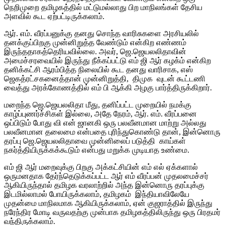
நெறிமுறை தமிழகத்தில் மட்டுமல்லாது பிற மாநிலங்கள் தேசிய
அளவில் கூட ஏற்பட்டிருக்கலாம்.
ஆர். எம். வீரப்பனுக்கு தனது சொந்த வாரிசுகளை அரசியலில்
தனக்குப்பிறகு முன்னிறுத்த வேண்டும் என்கிற எண்ணம்
இருந்ததாகத்தெரியவில்லை. அவர், ஜெ.ஜெயலலிதாவின்
அமைச்சரவையில் இருந்து நீக்கப்பட்டு எம் ஜி ஆர் கழக்ம் என்கிற
தனிக்கட்சி ஆரம்பித்த நிலையில் கூட தனது வாரிசாக, எஸ்
ஜெகத்ரட்சகனைத்தான் முன்னிறுத்தி, திமுக வுடன் கூட்டணி
வைத்து அரக்கோணத்தில் எம் பி ஆக்கி அழகு பார்த்திருக்கிறார்.
மறைந்த ஜெ.ஜெயலலிதா மீது, தனிப்பட்ட முறையில் நமக்கு
காழ்ப்புணர்ச்சிகள் இல்லை, அதே நேரம், ஆர். எம். வீரப்பனை
ஒப்பிடும் போது வி என் ஜானகி ஒரு பலவீனமான மாற்று அல்லது
பலவீனமான தலைமை என்பதை புரிந்துகொண்டு தான், இன்னொரு
தரப்பு ஜெ.ஜெயலலிதாவை முன்னிலைப் படுத்தி காய்கள்
நகர்த்தியிருக்கக்கூடும் என்பது மறுக்க முடியாத உண்மை.
எம் ஜி ஆர் மறைவுக்கு பிறகு அக்கட்சியின் எம் எல் ஏக்களால்
ஒருமனதாக தேர்ந்தெடுக்கப்பட்ட ஆர் எம் வீரப்பன் முதலமைச்சர்
ஆகியிருந்தால் தமிழக வரலாற்றில் அந்த இன்னொரு தரப்புக்கு
இடமில்லாமல் போயிருக்கலாம், தமிழகம் இந்தியாவிலேயே
முதன்மை மாநிலமாக ஆகியிருக்கலாம், ஏன் குஜராத்தில் இருந்து
நரேந்திர மோடி வருவதற்கு முன்பாக தமிழகத்திலிருந்து ஒரு பிரதமர்
வந்திருக்கலாம்.