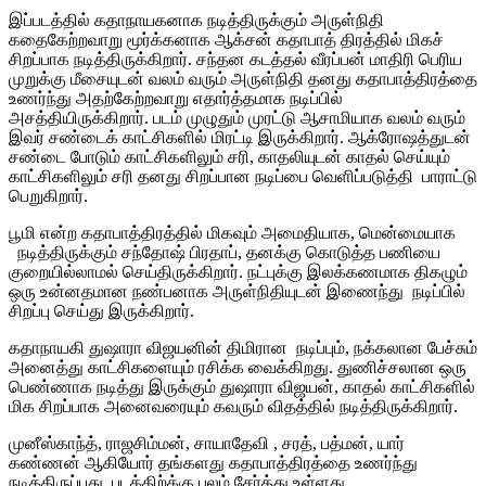
இப்படத்தில் கதாநாயகனாக நடித்திருக்கும் அருள்நிதி
கதைகேற்றவாறு மூர்க்கனாக ஆக்சன் கதாபாத் திரத்தில் மிகச்
சிறப்பாக நடித்திருக்கிறார். சந்தன கடத்தல் வீரப்பன் மாதிரி பெரிய
முறுக்கு மீசையுடன் வலம் வரும் அருள்நிதி தனது கதாபாத்திரத்தை
உணர்ந்து அதற்கேற்றவாறு எதார்த்தமாக நடிப்பில்
அசத்தியிருக்கிறார். படம் முழுதும் முரட்டு ஆசாமியாக வலம் வரும்
இவர் சண்டைக் காட்சிகளில் மிரட்டி இருக்கிறார். ஆக்ரோஷத்துடன்
சண்டை போடும் காட்சிகளிலும் சரி, காதலியுடன் காதல் செய்யும்
காட்சிகளிலும் சரி தனது சிறப்பான நடிப்பை வெளிப்படுத்தி பாராட்டு
பெறுகிறார்.
பூமி என்ற கதாபாத்திரத்தில் மிகவும் அமைதியாக, மென்மையாக
நடித்திருக்கும் சந்தோஷ் பிரதாப், தனக்கு கொடுத்த பணியை
குறையில்லாமல் செய்திருக்கிறார். நட்புக்கு இலக்கணமாக திகழும்
ஒரு உன்னதமான நண்பனாக அருள்நிதியுடன் இணைந்து நடிப்பில்
சிறப்பு செய்து இருக்கிறார்.
கதாநாயகி துஷாரா விஜயனின் திமிரான நடிப்பும், நக்கலான பேச்சும்
அனைத்து காட்சிகளையும் ரசிக்க வைக்கிறது. துணிச்சலான ஒரு
பெண்ணாக நடித்து இருக்கும் துஷாரா விஜயன், காதல் காட்சிகளில்
மிக சிறப்பாக அனைவரையும் கவரும் விதத்தில் நடித்திருக்கிறார்.
முனீஸ்காந்த், ராஜசிம்மன், சாயாதேவி , சரத், பத்மன், யார்
கண்ணன் ஆகியோர் தங்களது கதாபாத்திரத்தை உணர்ந்து
நடித்திருப்பது படத்திற்க்கு பலம் சேர்த்து உள்ளது.