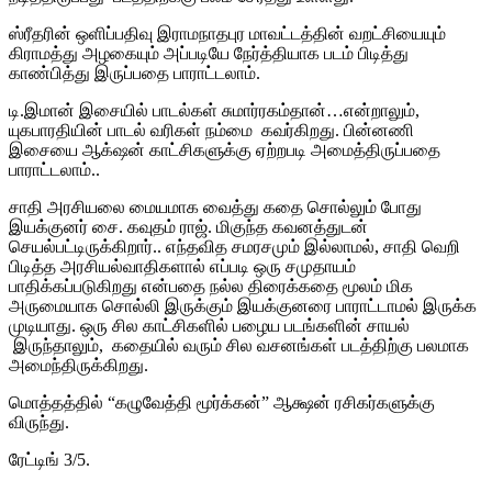
ஸ்ரீதரின் ஒளிப்பதிவு இராமநாதபுர மாவட்டத்தின் வறட்சியையும்
கிராமத்து அழகையும் அப்படியே நேர்த்தியாக படம் பிடித்து
காண்பித்து இருப்பதை பாராட்டலாம்.
டி.இமான் இசையில் பாடல்கள் சுமார்ரகம்தான்…என்றாலும்,
யுகபாரதியின் பாடல் வரிகள் நம்மை கவர்கிறது. பின்னணி
இசையை ஆக்‌ஷன் காட்சிகளுக்கு ஏற்றபடி அமைத்திருப்பதை
பாராட்டலாம்..
சாதி அரசியலை மையமாக வைத்து கதை சொல்லும் போது
இயக்குனர் சை. கவுதம் ராஜ். மிகுந்த கவனத்துடன்
செயல்பட்டிருக்கிறார்.. எந்தவித சமரசமும் இல்லாமல், சாதி வெறி
பிடித்த அரசியல்வாதிகளால் எப்படி ஒரு சமுதாயம்
பாதிக்கப்படுகிறது என்பதை நல்ல திரைக்கதை மூலம் மிக
அருமையாக சொல்லி இருக்கும் இயக்குனரை பாராட்டாமல் இருக்க
முடியாது. ஒரு சில காட்சிகளில் பழைய படங்களின் சாயல்
இருந்தாலும், கதையில் வரும் சில வசனங்கள் படத்திற்கு பலமாக
அமைந்திருக்கிறது.
மொத்தத்தில் “கழுவேத்தி மூர்க்கன்” ஆக்ஷன் ரசிகர்களுக்கு
விருந்து.
ரேட்டிங் 3/5.