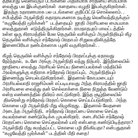
தற்போது வெளிவரும் படங்களில் அதிகமாக சாதியை மையமாக
வைத்து பல இயக்குனர்கள் கதையை எழுதி இயக்குகிறார்கள்.
இதற்கு உதாரணமாக பல படங்களை குறிப்பிட்டு சொல்லலாம். .
சமீபத்தில் அருள்நிதி கதாநாயகனாக நடித்து வெளிவந்திருக்கும்
“கழுவேத்தி மூர்க்கன்” படத்தையும் ஜாதி அரசியலை மையமாக
வைத்துதான் எடுத்திருக்கிறார்கள். ராமநாதபுரம் மாவட்டத்தில்
உள்ள ஒரு கிராமத்தில் மேல தெருவில் வசிக்கும் அருள்நிதியும் கீழ
தெருவில் வசிக்கும் சந்தோஷ் பிரதாபம் சிறுவயதிலிருந்தே
இணைபிரியா நண்பர்களாக பழகி வருகிறார்கள். .
கீழத் தெருவில் வசிக்கும் சந்தோஷ் பிரதாப்புக்கு ஏதாவது
நேர்ந்தால், உடனே அங்கு அருள்நிதி வந்து நிற்பார். .இந்நிலையில்
ஜாதியை வைத்து அரசியல் செய்ய நினைப்பவர்கள் மத்தியில்
அவர்களுக்கு எதிராக சந்தோஷ் பிரதாப்பும், அருள்நிதியும்
இணைந்து செயல்படுகிறார்கள். இதனால் கோபமடையும்
அரசியல்வாதி ராஜசிம்மன் எப்படியாவது அந்த கிராமத்தில் ஜாதி
அரசியலை வைத்து தன் செல்வாக்கை நிலை நிறுத்த வேண்டும்
என்ற எண்ணத்தில் தீவிரம் காட்டுகிறார். இந்த சூழ்நிலையில்
திடீரென்று சந்தோஷ் பிரதாப் கொலை செய்யப்படுகிறார். அந்த
கொலை பழி அருள்நிதி மீது விழுகிறது. . இதனால் வேதனை
அடைந்த அருள்நிதி, சந்தோஷ் பிரதாப்பை கொலை செய்த
கயவர்களை கண்டுபிடிக்க முயல்கிறார். கடைசியில் சந்தோஷ்
பிரதாப்பை கொலை செய்தவர்கள் யார் என்பதை கண்டுபிடித்தாரா?
அருள்நிதி மீது சுமத்தப்பட்ட கொலை பழி நீங்கியதா? என்பதுதான்
“கழுவேத்தி மூர்க்கன்” படத்தின் மீதி கதை!