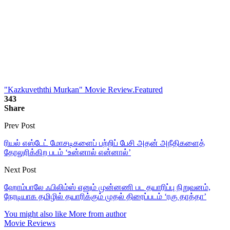
"Kazkuveththi Murkan" Movie Review.
Featured
343
Share
Prev Post
ரியல் எஸ்டேட் மோசடிகளைப் பற்றிப் பேசி அதன் அநீதிகளைத்
தோலுரிக்கிற படம் ‘உன்னால் என்னால்’
Next Post
ஹோம்பாலே ஃபிலிம்ஸ் எனும் முன்னணி பட தயாரிப்பு நிறுவனம்,
நேரடியாக தமிழில் தயாரிக்கும் முதல் திரைப்படம் ‘ரகு தாத்தா’
You might also like
More from author
Movie Reviews