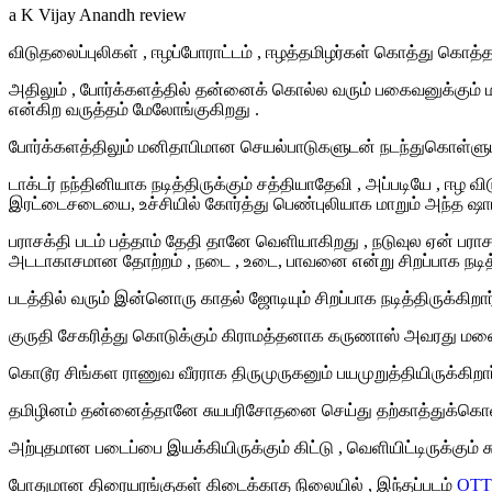
a K Vijay Anandh review
விடுதலைப்புலிகள்
,
ஈழப்போராட்டம்
, ஈழத்தமிழர்கள்
கொத்து
கொத்
அதிலும்
,
போர்க்களத்தில்
தன்னை
க்
கொல்ல
வரும்
பகைவனுக்கும்
என்கிற
வருத்தம்
மேலோங்குகிறது
.
போர்க்களத்திலும்
மனிதாபிமான
செயல்பாடுகளுடன்
நடந்துகொள்ளு
டாக்டர்
நந்தினி
யாக
நடித்திருக்கும்
சத்தி
யாதேவி
, அப்படி
யே
, ஈ
ழ
வி
இரட்டைசடையை
,
உச்சியில்
கோர்த்து
பெண்புலி
யாக
மாறும்
அந்த
ஷா
பராசக்தி
படம்
பத்தாம்
தேதி
தானே
வெளியாகிறது
,
நடுவுல
ஏன்
பராச
அடடாகாசமான
தோற்றம்
,
நடை
,
உடை
,
பாவனை
என்று
சிறப்பாக
நடித
படத்தில்
வரும்
இன்னொரு
காதல்
ஜோடியும்
சிறப்பாக
நடித்திருக்கிறா
குருதி
சேகரித்து
கொடுக்கும்
கிராமத்தனாக
கருணாஸ்
அவரது
மன
கொ
டூர
சிங்கள
ராணுவ
வீரராக
திருமுருகனும்
பயமுறுத்தியிருக்கிறார
தமிழினம்
தன்னைத்தானே
சுயபரிசோதனை
செய்து
தற்காத்துக்கொ
அற்புதமான
படைப்பை
இயக்கியிருக்கும்
கிட்டு
,
வெளியிட்டிருக்கும்
ச
போதுமான
திரையரங்குகள்
கிடைக்காத
நிலையில்
,
இந்தப்படம்
OTT