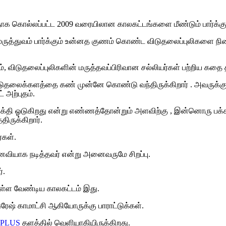
தாக
கொல்லப்பட்ட
2009
வரையிலான
காலகட்டங்களை
மீண்டும்
பார்க்கு
மருத்துவம்
பார்க்கும்
உன்னத
குணம்
கொண்ட
விடுதலைப்புலிகளை
நி
ம்
,
விடுதலைப்புலிகளின்
மருத்தவப்பிரிவான
சல்லியர்கள்
பற்றிய
கதை
டுதலைக்களத்தை
கண்
முன்னே
கொண்டு
வந்திருக்கிறார்
. அவ
ருக்க
ட்
அற்புதம்
.
க்தி
ஓடுகிறது
என்று
எண்ணத்தோன்றும்
அளவிற்கு
,
இன்னொரு
பக்
்திருக்கிறார்
.
ர்கள்
.
ை
வியாக
நடித்தவர்
என்று
அனைவருமே
சிறப்பு
.
்
.
ள்ள
வேண்டிய
காலகட்டம்
இது
.
ுரேஷ்
காமாட்சி
ஆகியோருக்கு
பாராட்டுக்கள்
.
PLUS
தளத்தில்
வெளியாகியிருக்கிறது
.