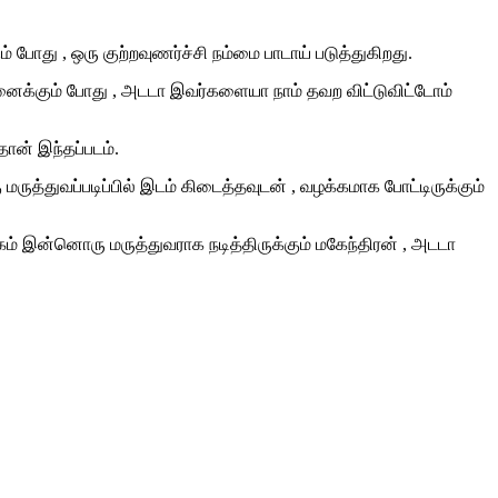
ம்
போது
,
ஒரு
குற்றவுணர்ச்சி
நம்மை
பாடாய்
படுத்துகிறது
.
னைக்கும்
போது
,
அடடா
இவர்களையா
நாம்
தவற
விட்டுவி
ட்
டோம்
தான்
இந்தப்படம்
.
ு
மருத்துவப்படிப்பில்
இடம்
கிடைத்தவுடன்
,
வழக்கமாக
போட்டிருக்கும்
கம்
இன்னொரு
மருத்துவராக
நடித்திருக்கும்
மகேந்திரன்
,
அடடா