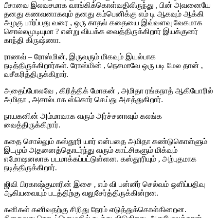
பீசாவை
இலவசமாக
வாங்கிக்கொள்வதிலிருந்து
,
பின்
அவனையே
தனது
கணவனாகவும்
தனது
கம்பெனிக்கு
எம்
டி
ஆகவும்
ஆக்கி
அழகு
பார்ப்ப
து
வரை
,
ஒரு
காதல்
கதையை
இவ்வளவு
வேகமாக
சொல்லமுடியுமா
?
என்று
வியக்க
வைத்திருக்கிறார்
இயக்குனர்
காந்தி
கிருஷ்ணா
.
ராண
வ்
–
ரோஸ்மின்
,
இருவரும்
மிகவும்
இயல்பாக
நடித்திருக்கிறார்கள்
.
ரோஸ்மின்
,
நெசமாவே
ஒரு
படி
மேல
தான்
,
வசீ
கரித்திருக்கிறார்.
அதைப்போலவே
,
கிரித்திக்
மோகன்
,
அமிதா
ரங்கநாத்
ஆகியோரில்
அமிதா
,
அசால்டாக
ஸ்கொர்
செய்து
அசத்து
கிறார்
.
நாயகனின்
அம்மா
வாக
வரும்
அர்ச்சனாவு
ம்
கலங்க
வைத்திருக்கிறார்
.
கதை
சொல்லும்
கஸ்
தூரி
யார்
என்பதை
அமிதா
கண்டுகொள்ளும்
இடமும்
அதனைத்தொடர்ந்து
வரும்
காட்சிகளும்
மிக்வு
ம்
எமோஷனலாக
படமாக்கப்பட்டுள்ளன
.
கஸ்தூரியும்
,
அற்புதமாக
நடித்திருக்கிறார்
.
ஜிவி
பிரகாஷ்குமாரின்
இசை
,
எம்
வி
பன்னீர்
செல்வம்
ஒளிப்பதிவு
ஆகியவையும்
படத்திற்கு
வலுசேர்த்திருக்கின்றன
.
கனிகள்
கனிவதற்கு
சிறிது
நேரம்
எடுத்துக்கொள்கின
றன
.