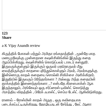
123
Share
a K Vijay Anandh review
கி
ருத்திக்
மோகன்
மற்றும்
அமிதா
ரங்கநாத்தின்
,
மூன்றே
மாத
மணமுறிவுக்கு
முன்னதான
கவுன்சிலிங்கில்
இருந்து
கதை
ஆரம்பிக்கிறது
.
கவுன்சிலிங்
கொடுப்பவர்
டாகடர்
கஸ்தூரி
.
இருவருக்குள்ளும்
இருக்கும்
ஒருவர்
மறறொருவர்
மீது
வைத்திருக்கும்
காதலை
புரிந்துகொள்ளும்
அவர்
,
அவர்களுக்கு
இன்னொரு
காதல்
கதையை
சொல்லி
சிகி
ச்சை
அளிக்கிறார்
.
இறுதியில்
இருவரும்
பிரிந்தார்களா
?
அல்லது
அந்த
கதையின்
தாக்கத்தில்
இணைந்தார்களா
..? என்ப
தே
கிளைமாக்ஸ்
ஆக
இருந்தாலும்
, அங்
கேயும்
ஒரு
சர்ப்ரைஸ்
டிவிஸ்ட்
கொடுத்து
அசத்திய
விதத்தில்
, பி
ரே
க்
ஃபாஸ்ட்,
செம்ம
டேஸ்ட்
ஆ
கிவிடுகிறது.
ராண
வ்
–
ரோஸ்மின்
காதல்
அழகு
,
ஒரு
கவிதையாக
படைக்கப்பட்டிருக்கிறது
.
தோழியருடன்
சேர்ந்து
,
லேட்
ஆனா