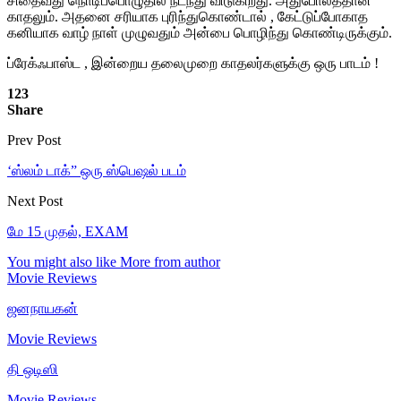
சிதைவது
நொடிப்
பொழுதில்
நடந்து
விடுகிறது
. அதுபோலத்
தா
ன்
காதலும்
.
அதனை
சரியாக
புரிந்துகொ
ண்டால்
, கேட்டுப்
போகாத
கனியாக
வா
ழ்
நாள்
முழுவதும்
அன்பை
பொழிந்து
கொண்டிருக்கும்
.
ப்ரே
க்
ஃபாஸ்ட ,
இன்றைய
தலைமுறை
கா
தலர்களுக்கு
ஒரு
பாடம்
!
123
Share
Prev Post
‘ஸ்லம் டாக்” ஒரு ஸ்பெஷல் படம்
Next Post
மே 15 முதல், EXAM
You might also like
More from author
Movie Reviews
ஜனநாயகன்
Movie Reviews
தி ஒடிஸி
Movie Reviews