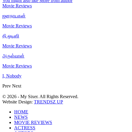
You might also like
More from author
Movie Reviews
ஜனநாயகன்
Movie Reviews
தி ஒடிஸி
Movie Reviews
அருள்வான்
Movie Reviews
I, Nobody
Prev
Next
© 2026 - My Sixer. All Rights Reserved.
Website Design:
TRENDSZ UP
HOME
NEWS
MOVIE REVIEWS
ACTRESS