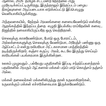
ஆனால், 2026 தமிழக சட்டமன்ற தேர்தலில் அது
முறியடிக்கப்பட்டிருகிறது, இருந்தாலும் இந்தப்படம் பழைய
நிகழ்வுகளை அடிப்படையாக எடுக்கப்பட்டு இப்பொழுது
வெளியாகியிருக்கிறது.
அந்தவகையில், தேர்தல் அவலங்களை களையவேண்டும் என்கிற
ஆதங்கத்தில் இந்தப்படத்தை எழுதி இயக்கிய ராம்தேவின் கனவு ,
நிஜத்தில் நனவாகியிருப்பதே ஒரு வெற்றிதான்.
செலவுக்கு காசுவேண்டுமா, போடு ஒரு போராட்டம்,
அல்லக்கைகளுக்கு செலவுக்கு வேண்டுமா, அரேஞ்ச் பண்ணு ஒரு
ஆர்ப்பாட்டம் என்று ரவிமரியா அட்டகாசமான பாத்திரத்தில்
நடித்திருக்கிறார். கஞ்சா கருப்பு அவர், கூடவே இருந்து செய்யும்
காரியங்கள் பயங்கரமாக இருக்கின்றன.
உலகம் முழுவதும் , பல்வேறு பகுதிகளில் இப்படி சந்தர்ப்பவசத்தால்
பதவிகளில் அமரும் ஆட்களால் மக்கள் படும் பாடு கொஞ்சம் நஞ்சம்
அல்ல.
மக்கள் தலைவர்கள் மக்களிலிருந்து தான் உருவாகிறார்கள்,
உருவாக்கும் மக்கள் எச்சரிக்கையாக இருக்கவேண்டும்.