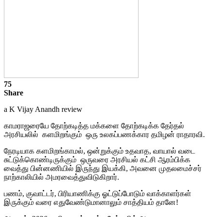
75
Share
a K Vijay Anandh review
காமராஜரையே தோற்கடித்த மக்களை தோற்கடிக்க தேர்தல்
அரசியலில் களமிறங்கும் ஒரு உலகப்பணக்கார தமிழன் ராதாரவி.
நேரடியாக களமிறங்காமல், ஒன்றுக்கும் உதவாத, வாயால் வடை
சுட்டுக்கொண்டிருக்கும் ஒருவரை அரசியல் கட்சி ஆரம்பிக்க
வைத்து பின்னணியில் இருந்து இயக்கி, அவனை முதலமைச்சர்
நாற்காலியில் அமரவைத்துவிடுகிறார்.
பணம், குவாட்டர், பிரியாணிக்கு ஓட்டுப்போடும் வாக்காளர்கள்
இருக்கும் வரை எதுவேண்டுமானாலும் சாத்தியம் தானே!