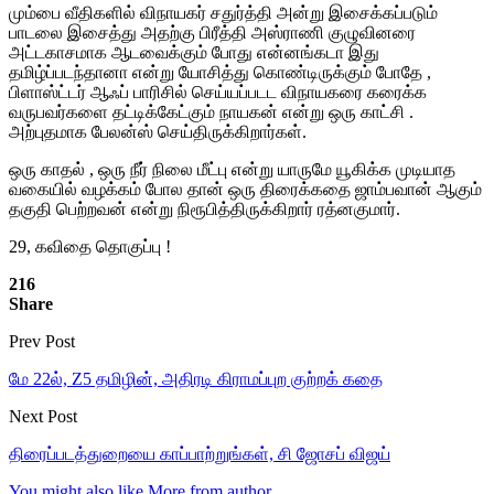
மும்பை
வீதிகளில்
விநாயகர்
சதுர்த்தி
அன்று
இசைக்கப்படும்
பாடலை
இசைத்
து
அதற்கு
பிரீத்தி
அஸ்ராணி
கு
ழுவினரை
அட்டகாசமாக
ஆடவைக்கும்
போது
என்னங்கடா
இது
தமிழ்ப்படந்தானா
என்று
யோசித்து
கொண்டிருக்கும்
போதே
,
பிளாஸ்ட்டர்
ஆஃப்
பாரிசில்
செய்யப்படட
விநாயகரை
கரைக்க
வரு
பவர்களை
தட்டிக்கேட்கும்
நாயகன்
என்று
ஒரு
காட்சி
.
அற்புதமாக
பேலன்ஸ்
செய்திருக்கிறார்கள்
.
ஒரு
காதல்
,
ஒரு
நீர்
நிலை
மீட்பு
என்று
யாருமே
யூகிக்க
முடியாத
வகையில்
வழக்கம்
போல
தான்
ஒரு
திரைக்கதை
ஜாம்பவான்
ஆகும்
தகுதி
பெற்றவன்
என்று
நிரூபித்திருக்கிறார்
ரத்னகுமார்
.
29, கவிதை
தொகுப்பு
!
216
Share
Prev Post
மே 22ல், Z5 தமிழின், அதிரடி கிராமப்புற குற்றக் கதை
Next Post
திரைப்படத்துறையை காப்பாற்றுங்கள், சி ஜோசப் விஜய்
You might also like
More from author