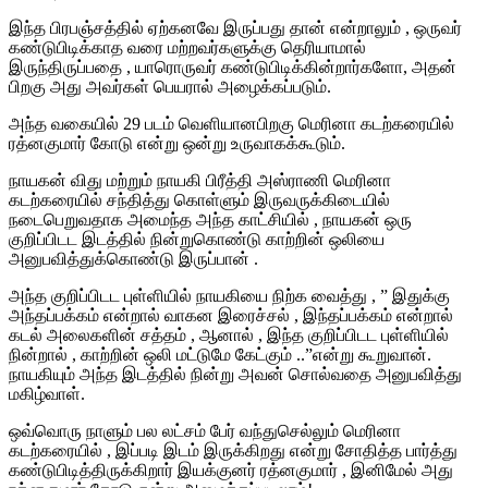
இந்த பிரபஞ்சத்தில் ஏற்கனவே இருப்பது தான் என்றாலும் , ஒருவர்
கண்டுபிடிக்காத வரை மற்றவர்களுக்கு தெரியாமால்
இருந்திருப்பதை , யாரொருவர் கண்டுபிடிக்கின்றார்களோ, அதன்
பிறகு அது அவர்கள் பெயரால் அழைக்கப்படும்.
அந்த வகையில் 29 படம் வெளியானபிறகு மெரினா கடற்கரையில்
ரத்னகுமார் கோடு என்று ஒன்று உருவாகக்கூடும்.
நாயகன் விது மற்றும் நாயகி பிரீத்தி அஸ்ராணி மெரினா
கடற்கரையில் சந்தித்து கொள்ளும் இருவருக்கிடையில்
நடைபெறுவதாக அமைந்த அந்த காட்சியில் , நாயகன் ஒரு
குறிப்பிடட இடத்தில் நின்றுகொண்டு காற்றின் ஒலியை
அனுபவித்துக்கொண்டு இருப்பான் .
அந்த குறிப்பிடட புள்ளியில் நாயகியை நிற்க வைத்து , ” இதுக்கு
அந்தப்பக்கம் என்றால் வாகன இரைச்சல் , இந்தப்பக்கம் என்றால்
கடல் அலைகளின் சத்தம் , ஆனால் , இந்த குறிப்பிடட புள்ளியில்
நின்றால் , காற்றின் ஒ
லி
மட்டுமே கேட்கும் ..”என்று கூறுவான்.
நாயகியும் அந்த இடத்தில் நின்று அவன் சொல்வதை அனுபவித்து
மகிழ்வாள்.
ஒவ்வொரு நாளும் பல லட்சம் பேர் வந்துசெல்லும் மெரினா
கடற்கரையில் , இப்படி இடம் இருக்கிறது என்று சோதித்த பார்த்து
கண்டுபிடித்திருக்கிறார் இயக்குனர் ரத்னகுமார் , இனிமேல் அது