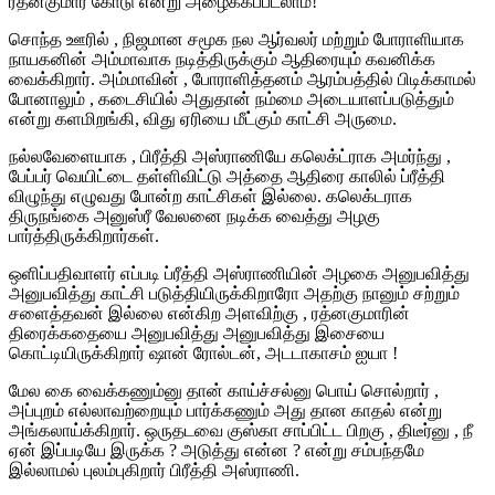
ரத்னகுமார் கோடு என்று அழைக்கப்படலாம்!
சொந்த
ஊரில்
,
நிஜமான
சமூக
நல
ஆர்வலர்
மற்றும்
போராளியாக
நாயகனின்
அம்மாவாக
நடித்திருக்கு
ம்
ஆதிரையும்
கவனிக்க
வைக்கிறார்
.
அம்மாவின்
,
போராளித்தனம்
ஆரம்பத்தில்
பிடிக்காமல்
போனாலும்
,
கடைசியில்
அதுதான்
நம்மை
அடையாளப்படுத்
தும்
என்று
களமிறங்கி
,
விது
ஏரியை
மீட்கும்
காட்சி
அருமை
.
நல்லவேளையாக
,
பிரீத்தி
அஸ்
ராணியே
கலெக்ட்ராக
அமர்ந்து
,
பேப்பர்
வெயிட்டை
தள்ளிவிட்டு
அத்தை
ஆதிரை
காலில்
ப்ரீத்தி
வி
ழுந்து
எ
ழுவது
போன்ற
காட்சிகள்
இல்லை
. கலெக்டராக
திரு
நங்கை
அனுஸ்ரீ
வேலனை
நடிக்க
வைத்து
அழகு
பார்த்திருக்கிறார்கள்
.
ஒளிப்பதிவாளர்
எப்படி
ப்ரீத்தி
அஸ்ராணியின்
அழகை
அனுபவி
த்து
அனுபவித்து
காட்சி
படுத்
தி
யிருக்கிறாரோ
அதற்கு
நானும்
சற்றும்
சளைத்தவன்
இல்லை
என்கிற
அளவிற்கு
,
ரத்னகுமாரின்
திரைக்கதையை
அனுபவித்து
அனுபவித்து
இசையை
கொட்டியிருக்கிறார்
ஷான்
ரோல்டன்
,
அடடாகாசம்
ஐயா
!
மேல
கை
வைக்கணும்னு
தான்
காய்ச்சல்னு
பொய்
சொல்றார்
,
அப்புறம்
எல்லாவற்றையும்
பார்க்கணும்
அது
தான
காதல்
என்று
அங்கலாய்க்கிறார்
.
ஒருதடவை
குஸ்கா
சாப்பிட்ட
பிறகு
,
திடீர்
னு
,
நீ
ஏன்
இப்படி
யே
இருக்க
?
அடுத்து
என்ன
?
என்று
சம்பந்தமே
இல்லாமல்
புலம்புகிறார்
பிரீத்தி
அஸ்ராணி
.