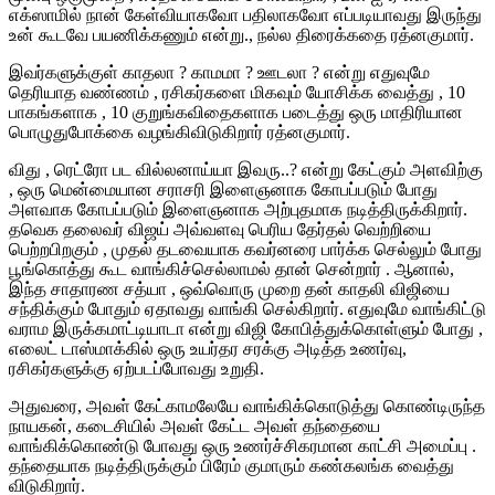
எக்ஸாமில்
நான்
கேள்வியாகவோ
பதிலாகவோ
எப்படியாவது
இருந்து
உன்
கூடவே
பயணிக்கணும்
என்று
.,
நல்ல
திரைக்கதை
ரத்னகுமார்
.
இவர்களுக்குள்
காதலா
?
காமமா
?
ஊடலா
?
என்று
எதுவுமே
தெரியாத
வண்ணம்
,
ரசிகர்களை
மிகவும்
யோசிக்க
வைத்து
, 10
பாகங்களாக
, 10
குறுங்கவிதைகளாக
படைத்து
ஒரு
மாதிரியான
பொழுதுபோக்கை
வழங்கிவிடுகிறார்
ரத்னகுமார்
.
விது
,
ரெட்ரோ
பட
வில்லனாய்யா
இவரு
..?
என்று
கேட்கும்
அளவிற்கு
,
ஒரு
மென்மையான
சராசரி
இளைஞனாக
கோபப்படும்
போது
அளவாக
கோபப்படும்
இளைஞனாக
அற்புதமாக
நடித்திருக்கிறார்
.
தவெக
தலைவர்
விஜய்
அவ்வளவு
பெரிய
தேர்தல்
வெற்றியை
பெற்றபிறகும்
,
முதல்
தடவையாக
கவர்னரை
பார்க்க
செல்லும்
போது
பூங்கொத்து
கூட
வாங்கிச்செல்லாமல்
தான்
சென்றார்
.
ஆனால்
,
இந்த
சாதாரண
சத்யா
,
ஒவ்வொரு
முறை
தன்
காதலி
விஜியை
சந்திக்கும்
போதும்
ஏதாவது
வாங்கி
செல்கிறார்
.
எதுவுமே
வாங்கிட்டு
வராம
இருக்கமாட்டியாடா
என்று
விஜி
கோபித்துக்கொள்ளும்
போது
,
எலைட்
டாஸ்மாக்கில்
ஒரு
உயர்தர
சரக்கு
அடித்த
உணர்வு
,
ரசிகர்களுக்கு
ஏற்படப்போவது
உறுதி
.
அ
துவரை
,
அவள்
கேட்காமலேயே
வாங்கிக்கொடுத்து
கொண்டிருந்த
நாயகன்
,
கடைசி
யில்
அவள்
கேட்ட
அவள்
தந்தையை
வாங்கிக்கொண்டு
போவது
ஒரு
உணர்ச்சி
க
ரமான
காட்சி
அமைப்பு
.
தந்தையாக
நடித்திருக்கும்
பிரேம்
குமாரும்
கண்கலங்க
வைத்து
விடுகிறார்
.