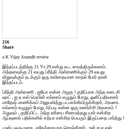
216
Share
a K Vijay Anandh review
இந்தப்படத்திற்கு 21 Vs 29 என்று கூட வைத்திருக்கலாம்.
அந்தளவுக்கு 21 வயது ப்ரீத்தி அஸ்ராணிக்கும் 29 வயது
விதுவுக்கும் நடக்கும் ஒரு கவிதையான காதல் போர் தான்
இந்தப்படம்.
ப்ரீத்தி அஸ்ராணி , ஐயோ என்ன அழகு ! குறிப்பாக அந்த கடைசி
ஷாட் , ஐ ஏ எஸ் மெயின் எக்ஸாம் எழுதும் போது, ஒளிப்பதிவாளர்
மாதேஷ் மாணிக்கம் அனுபவித்து படமாக்கியிருக்கிறார், அவரை.
எக்ஸாம் எழுதும் போது அப்படி என்ன ஒரு உணர்ச்சி பிரவாகம் ?
அதுவும் , குறிப்பிட்ட அந்த ஏரியை சீரமைத்தது யார் என்கிற
ஆப்ஷனல்
பதில்களில்
சத்யா
என்கிற
பெயரும்
இருப்பதை
பார்த்து
!
முன்பு
ஒரு
முறை
, எ
தேச்சையாக
சொல்கிறார்
,
உன்
ஐ
ஏ
எஸ்